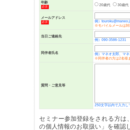
年齢
20歳代
30歳代
必須
メールアドレス
例）touroku@maneo.j
必須
※モバイルメールは対
当日ご連絡先
例）090-3586-1231
同伴者氏名
例）マネオ太郎、マネ
※同伴者の方は2名様
質問・ご意見等
250文字以内で入力
セミナー参加登録をされる方は
の個人情報のお取扱い」を確認