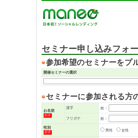
セミナー申し込みフォ
参加希望のセミナーをプ
開催セミナーの選択
セミナーに参加される方
漢字
姓：
お名前
必須
フリガナ
姓：
性別
男性
女性
必須