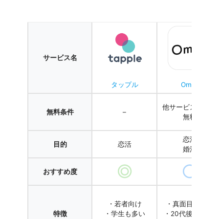
サービス名
タップル
Omiai
他サービス登録で
無料条件
–
無料
恋活
目的
恋活
婚活
おすすめ度
・若者向け
・真面目な恋活
特徴
・学生も多い
・20代後半〜30