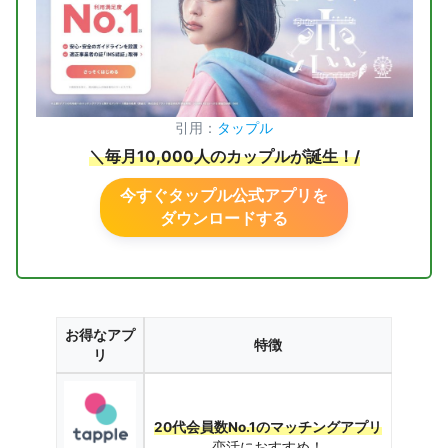
引用：
タップル
＼毎月10,000人のカップルが誕生！
/
今すぐタップル公式アプリを
ダウンロードする
お得なアプ
特徴
リ
20代会員数No.1のマッチングアプリ
恋活におすすめ！