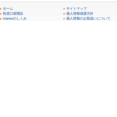
ホーム
サイトマップ
投資口座開設
個人情報保護方針
maneoのしくみ
個人情報のお取扱いについて
ヘルプ
情報セキュリティ方針
会社概要
反社会的勢力に対する基本方針
お問合せ（maneoマーケット）
サイト利用規約
お問合せ（maneo）
アフィリエイト広告掲載におけ
マネー・ロンダリング及びテロ
maneoマーケット株式会社
050-3185-6833(平日10:00～15:00 時間外のお問合せは
こちら
)
「金融商品取引業者」関東財務局長(金商)第2011号
当社が加入する金融商品取引業協会
「一般社団法人第二種金融商品取引業協会」
〒103-0027 東京都中央区日本橋2-11-2 太陽生命日本橋ビル12階
03-6910-3980
当社が加入する（社）第二種金融商品取引業協会を通じて契約する金融
商品取引業務にかかる指定紛争解決機関
「証券・金融商品あっせん相談センター」
〒103-0025 東京都中央区日本橋茅場町2-1-1 第二証券会館
0120-64-5005