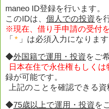
maneo ID登録を行います。
このIDは、
個人での投資
を
※現在、借り手申請の受付
「
*
」は必須入力になります
◆
外国籍で運用・投資
をご
日本在住で永住権もしくは
録が可能です。
上記のことを確認できる資
◆
75歳以上で運用・投資
を