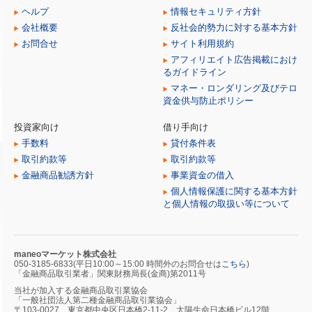
ヘルプ
情報セキュリティ方針
会社概要
反社会的勢力に対する基本方針
お問合せ
サイト利用規約
アフィリエイト広告掲載におけ
るガイドライン
マネー・ロンダリング及びテロ
資金供与防止ポリシー
投資家向け
借り手向け
手数料
貸付条件表
取引約款等
取引約款等
金融商品勧誘方針
事業資金の借入
個人情報保護に関する基本方針
と個人情報の取扱い等について
maneoマーケット株式会社
050-3185-6833(平日10:00～15:00 時間外のお問合せは
こちら
)
「金融商品取引業者」関東財務局長(金商)第2011号
当社が加入する金融商品取引業協会
「一般社団法人第二種金融商品取引業協会」
〒103-0027 東京都中央区日本橋2-11-2 太陽生命日本橋ビル12階