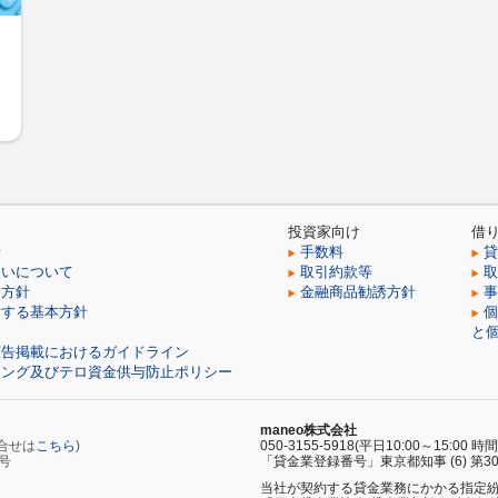
投資家向け
借
針
手数料
貸
扱いについて
取引約款等
取
ィ方針
金融商品勧誘方針
事
対する基本方針
個
と
広告掲載におけるガイドライン
リング及びテロ資金供与防止ポリシー
maneo株式会社
問合せは
こちら
)
050-3155-5918(平日10:00～15:0
号
「貸金業登録番号」東京都知事 (6) 第30
当社が契約する貸金業務にかかる指定