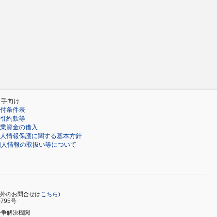
り手向け
付条件表
引約款等
業資金の借入
人情報保護に関する基本方針
個人情報の取扱い等について
0 時間外のお問合せは
こちら
)
795号
紛争解決機関