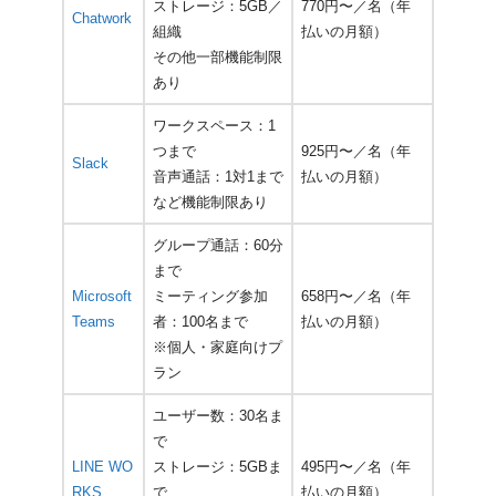
ストレージ：5GB／
770円〜／名（年
Chatwork
組織
払いの月額）
その他一部機能制限
あり
ワークスペース：1
つまで
925円〜／名（年
Slack
音声通話：1対1まで
払いの月額）
など機能制限あり
グループ通話：60分
まで
Microsoft
ミーティング参加
658円〜／名（年
Teams
者：100名まで
払いの月額）
※個人・家庭向けプ
ラン
ユーザー数：30名ま
で
LINE WO
ストレージ：5GBま
495円〜／名（年
RKS
で
払いの月額）