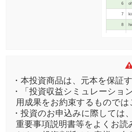
6
oh
7
ki
8
hi
9
sa
10
id
11
ts
12
op
13
pa
・本投資商品は、元本を保証
14
hj
・「投資収益シミュレーショ
15
ts
用成果をお約束するものでは
16
tt
・投資のお申込みに際しては
17
bo
重要事項説明書等をよくお読
18
ya