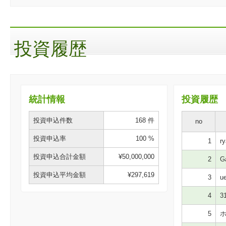
投資履歴
統計情報
投資履歴
投資申込件数
168 件
no
投資申込率
100 %
1
ry
投資申込合計金額
¥50,000,000
2
Ga
投資申込平均金額
¥297,619
3
ue
4
31
5
ホ