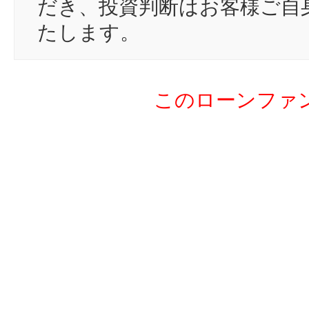
だき、投資判断はお客様ご自
19
Cl
たします。
20
m
21
mo
このローンファ
22
ry
23
a0
24
jk
25
to
26
tw
27
kk
28
sh
29
hi
30
um