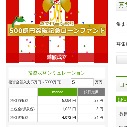
募
集ま
募集
満額成立
投資収益シミュレーション
万円
投資金額入力
(5万円～5000万円)
ロ
maneo
銀行定期
担保
税引前収益
5,094 円
27 円
△税金(源泉税)
1,022 円
3 円
募
税引後収益
4,072 円
24 円