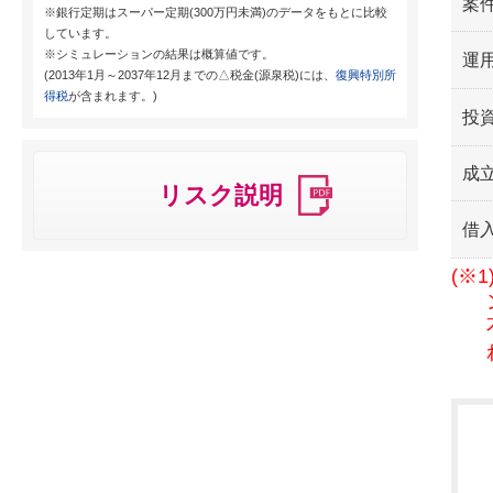
案
※銀行定期はスーパー定期(300万円未満)のデータをもとに比較
しています。
※シミュレーションの結果は概算値です。
運用
(2013年1月～2037年12月までの△税金(源泉税)には、
復興特別所
得税
が含まれます。)
投
成
リスク説明
借
(※