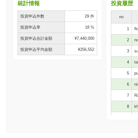
統計情報
投資履歴
投資申込件数
29 件
no
投資申込率
18 %
1
fl
投資申込合計金額
¥7,440,000
2
no
投資申込平均金額
¥256,552
3
su
4
ta
5
pu
6
ni
7
Ra
8
kh
9
si
10
ms