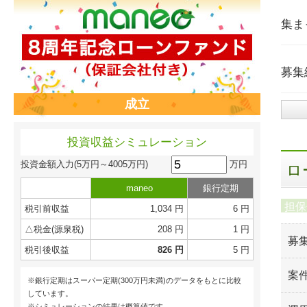
集ま
募集
成立
投資収益シミュレーション
万円
投資金額入力
(5万円～4005万円)
ロ
maneo
銀行定期
担保
税引前収益
1,034 円
6 円
△税金(源泉税)
208 円
1 円
募
税引後収益
826 円
5 円
案
※銀行定期はスーパー定期(300万円未満)のデータをもとに比較
しています。
※シミュレーションの結果は概算値です。