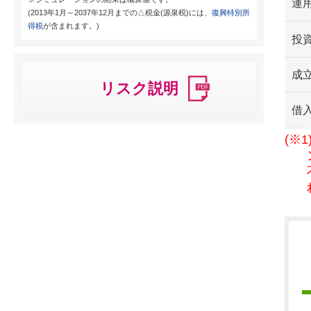
運用
(2013年1月～2037年12月までの△税金(源泉税)には、
復興特別所
得税
が含まれます。)
投
成
リスク説明
借
(※