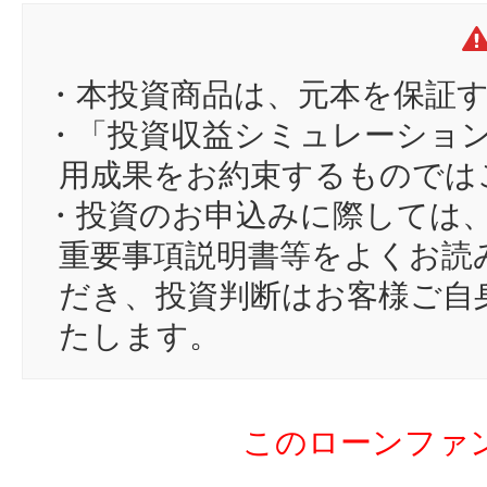
11
ク
12
tu
13
cn
・本投資商品は、元本を保証
14
sa
・「投資収益シミュレーショ
15
sa
用成果をお約束するものでは
16
と
・投資のお申込みに際しては
17
f1
重要事項説明書等をよくお読
18
ir
だき、投資判断はお客様ご自
19
go
たします。
20
ke
21
KI
このローンファ
22
ta
23
cc