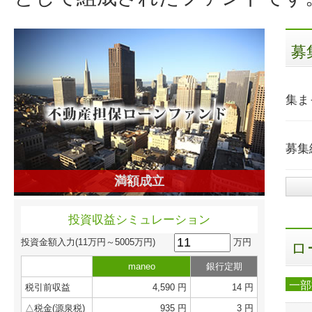
募
集ま
募集
満額成立
投資収益シミュレーション
万円
投資金額入力
(11万円～5005万円)
ロ
maneo
銀行定期
一部
税引前収益
4,590 円
14 円
△税金(源泉税)
935 円
3 円