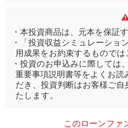
11
pa
12
DI
13
ch
・本投資商品は、元本を保証
14
kl
・「投資収益シミュレーショ
15
レ
用成果をお約束するものでは
16
os
・投資のお申込みに際しては
17
ph
重要事項説明書等をよくお読
18
ja
だき、投資判断はお客様ご自
19
ki
たします。
20
da
21
sn
このローンファ
22
ko