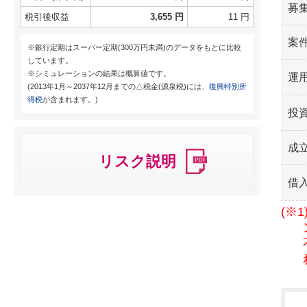
募
税引後収益
3,655 円
11 円
案
※銀行定期はスーパー定期(300万円未満)のデータをもとに比較
しています。
※シミュレーションの結果は概算値です。
運用
(2013年1月～2037年12月までの△税金(源泉税)には、
復興特別所
得税
が含まれます。)
投
成
リスク説明
借
(※