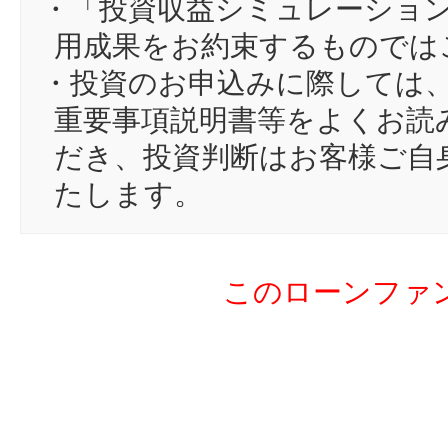
・「投資収益シミュレーショ
15
ka
用成果をお約束するものでは
16
G
・投資のお申込みに際しては
17
ch
重要事項説明書等をよくお読
18
A
だき、投資判断はお客様ご自
19
ke
たします。
20
to
21
pi
このローンファ
22
ri
23
ya
24
mi
25
kl
26
ka