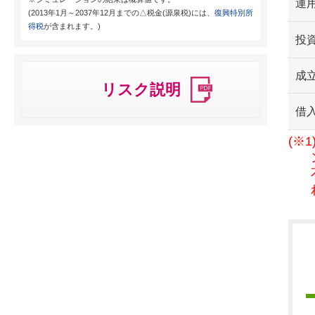
運用
(2013年1月～2037年12月までの△税金(源泉税)には、
復興特別所
得税
が含まれます。)
投
成
リスク説明
借
(※