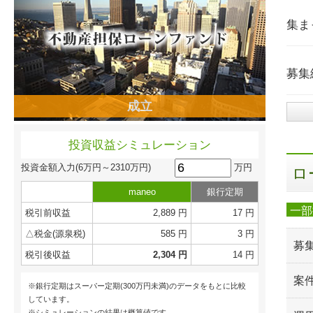
集ま
募集
成立
投資収益シミュレーション
万円
投資金額入力
(6万円～2310万円)
ロ
maneo
銀行定期
一部
税引前収益
2,889 円
17 円
△税金(源泉税)
585 円
3 円
募
税引後収益
2,304 円
14 円
案
※銀行定期はスーパー定期(300万円未満)のデータをもとに比較
しています。
※シミュレーションの結果は概算値です。