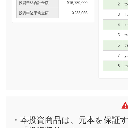
投資申込合計金額
¥16,780,000
2
to
投資申込平均金額
¥233,056
3
fi
4
xi
5
ts
6
tr
7
ya
8
ta
9
ea
10
ko
11
ka
12
ア
13
ne
・本投資商品は、元本を保証
14
オ