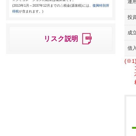
運用
(2013年1月～2037年12月までの△税金(源泉税)には、
復興特別所
得税
が含まれます。)
投
成
リスク説明
借
(※