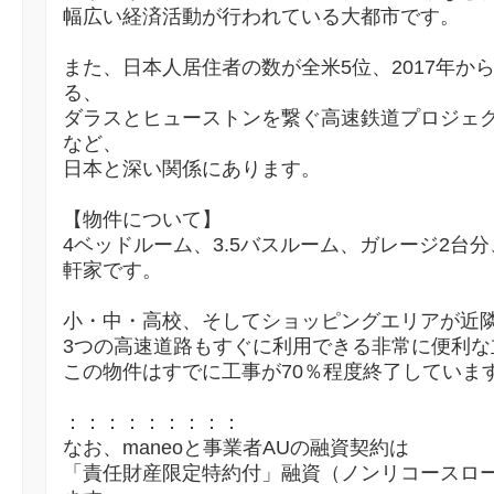
幅広い経済活動が行われている大都市です。
また、日本人居住者の数が全米5位、2017年か
る、
ダラスとヒューストンを繋ぐ高速鉄道プロジェ
など、
日本と深い関係にあります。
【物件について】
4ベッドルーム、3.5バスルーム、ガレージ2台分
軒家です。
小・中・高校、そしてショッピングエリアが近
3つの高速道路もすぐに利用できる非常に便利な
この物件はすでに工事が70％程度終了していま
：：：：：：：：：
なお、maneoと事業者AUの融資契約は
「責任財産限定特約付」融資（ノンリコースロ