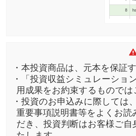
8
hs
9
az
10
hi
11
hi
12
た
13
M
・本投資商品は、元本を保証
14
Y
・「投資収益シミュレーショ
15
Vu
用成果をお約束するものでは
16
do
・投資のお申込みに際しては
17
ma
重要事項説明書等をよくお読
だき、投資判断はお客様ご自
たします。