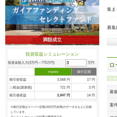
集ま
募集
満額成立
投資収益シミュレーション
万円
投資金額入力
(3万円～775万円)
ロ
maneo
銀行定期
担保
税引前収益
3,568 円
17 円
△税金(源泉税)
721 円
3 円
募
税引後収益
2,847 円
14 円
案
※銀行定期はスーパー定期(300万円未満)のデータをもとに比較
しています。
※シミュレーションの結果は概算値です。