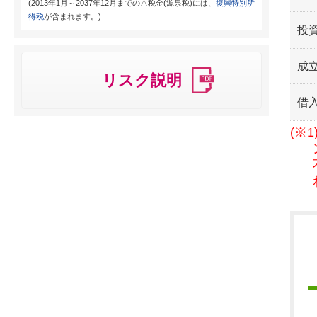
(2013年1月～2037年12月までの△税金(源泉税)には、
復興特別所
得税
が含まれます。)
投
成
リスク説明
借
(※