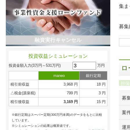
集ま
募集
融資実行キャンセル
投資収益シミュレーション
万円
投資金額入力
(3万円～531万円)
ロ
maneo
銀行定期
担保
税引前収益
3,968 円
18 円
△税金(源泉税)
799 円
3 円
募
税引後収益
3,169 円
15 円
案
※銀行定期はスーパー定期(300万円未満)のデータをもとに比較
しています。
※シミュレーションの結果は概算値です。
運用