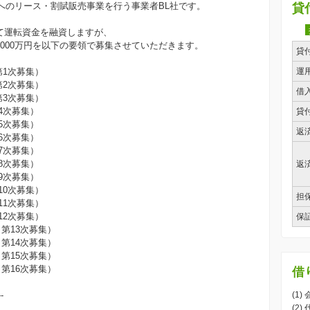
へのリース・割賦販売事業を行う事業者BL社です。
貸
して運転資金を融資しますが、
5,000万円を以下の要領で募集させていただきます。
貸
第1次募集）
運
第2次募集）
借
第3次募集）
4次募集）
貸
5次募集）
返
6次募集）
7次募集）
8次募集）
返
9次募集）
10次募集）
担
11次募集）
12次募集）
保
（第13次募集）
（第14次募集）
（第15次募集）
（第16次募集）
借
--
(1)
(2