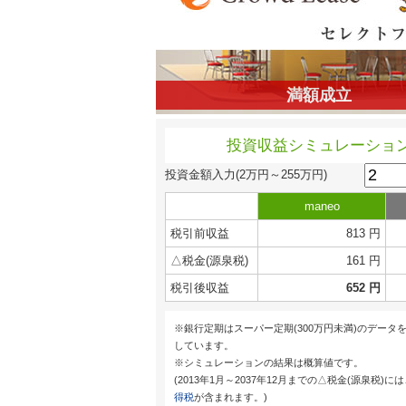
満額成立
投資収益シミュレーショ
投資金額入力
(2万円～255万円)
maneo
税引前収益
813 円
△税金(源泉税)
161 円
税引後収益
652 円
※銀行定期はスーパー定期(300万円未満)のデータ
しています。
※シミュレーションの結果は概算値です。
(2013年1月～2037年12月までの△税金(源泉税)に
得税
が含まれます。)