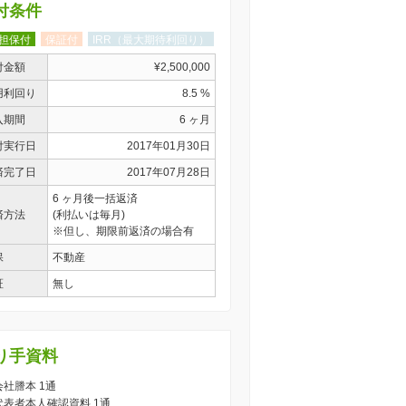
付条件
担保付
保証付
IRR（最大期待利回り）
付金額
¥2,500,000
用利回り
8.5 %
入期間
6 ヶ月
付実行日
2017年01月30日
済完了日
2017年07月28日
6 ヶ月後一括返済
済方法
(利払いは毎月)
※但し、期限前返済の場合有
保
不動産
証
無し
り手資料
 会社謄本 1通
) 代表者本人確認資料 1通