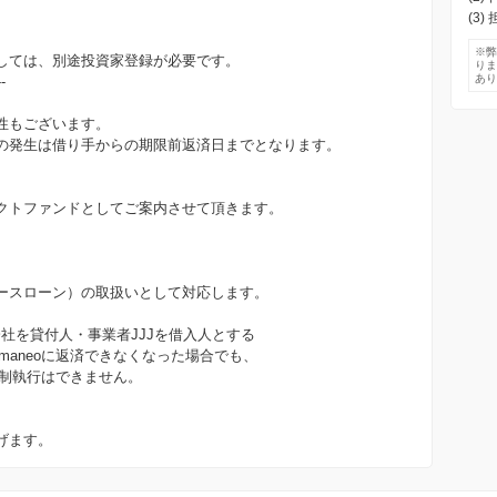
(3)
※
しては、別途投資家登録が必要です。
り
あ
--
性もございます。
の発生は借り手からの期限前返済日までとなります。
クトファンドとしてご案内させて頂きます。
ースローン）の取扱いとして対応します。
会社を貸付人・事業者JJJを借入人とする
maneoに返済できなくなった場合でも、
強制執行はできません。
げます。