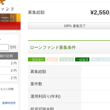
¥2,550
募集総額
100% 募集完了
ン
ローンファンド募集条件
万円
銀行定期
一部担保付
保証付
分割返済
一括返済
IRR（最大
2 円
0 円
募集総額
2 円
案件数
をもとに比較
運用利回り(年利)
は、
復興特別所
投資可能金額