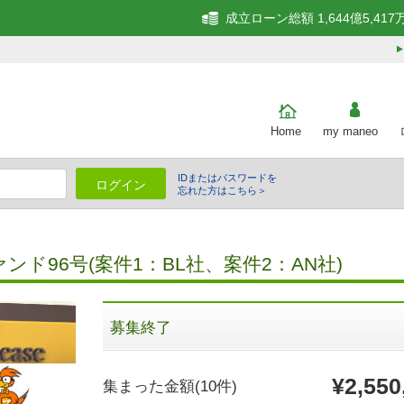
成立ローン総額 1,644億5,417
Home
my maneo
IDまたはパスワードを
ログイン
忘れた方はこちら＞
細
ド96号(案件1：BL社、案件2：AN社)
募集終了
¥2,550
集まった金額
(10件)