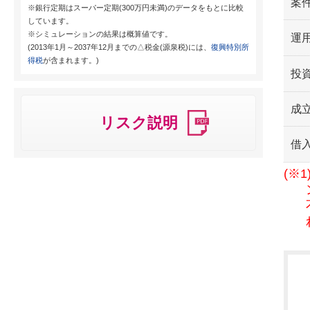
案
※銀行定期はスーパー定期(300万円未満)のデータをもとに比較
しています。
※シミュレーションの結果は概算値です。
運用
(2013年1月～2037年12月までの△税金(源泉税)には、
復興特別所
得税
が含まれます。)
投
成
リスク説明
借
(※