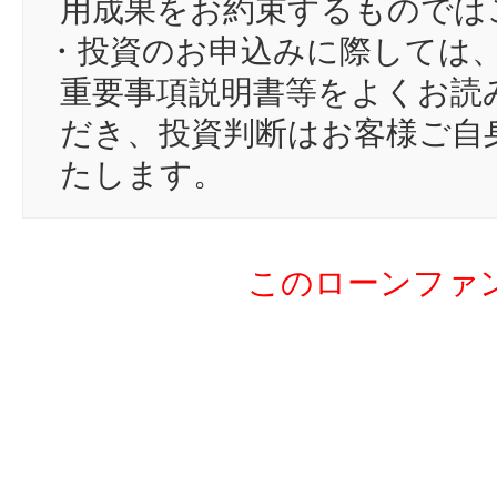
用成果をお約束するものでは
16
su
・投資のお申込みに際しては
17
hs
重要事項説明書等をよくお読
18
Vu
だき、投資判断はお客様ご自
19
Re
たします。
20
ク
21
ベ
このローンファ