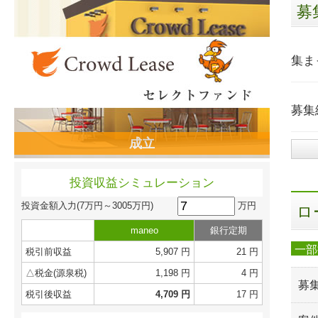
募
集ま
募集
成立
投資収益シミュレーション
万円
投資金額入力
(7万円～3005万円)
ロ
maneo
銀行定期
一部
税引前収益
5,907 円
21 円
△税金(源泉税)
1,198 円
4 円
募
税引後収益
4,709 円
17 円