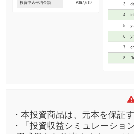
投資申込平均金額
¥367,619
3
da
4
in
5
yu
6
ym
7
ch
8
Ra
9
mi
10
dd
11
z2
12
bm
13
li
・本投資商品は、元本を保証
14
NV
・「投資収益シミュレーショ
15
麟