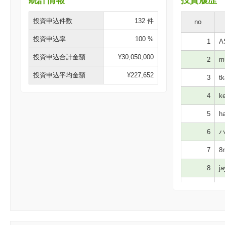
投資申込件数
132 件
no
投資申込率
100 %
1
AS
投資申込合計金額
¥30,050,000
2
m
投資申込平均金額
¥227,652
3
tk
4
ke
5
ha
6
ハ
7
8m
8
ja
9
mo
10
N
11
yb