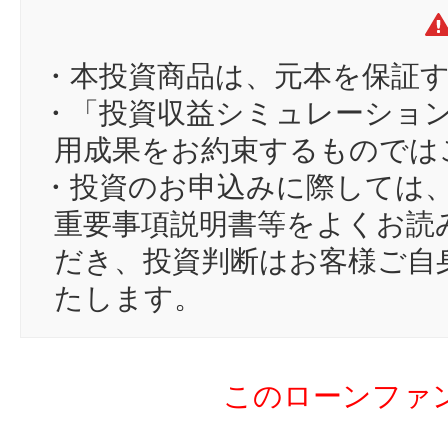
12
お
13
ka
・本投資商品は、元本を保証
14
ka
・「投資収益シミュレーショ
15
サ
用成果をお約束するものでは
16
ar
・投資のお申込みに際しては
17
sh
重要事項説明書等をよくお読
18
sw
だき、投資判断はお客様ご自
19
er
たします。
20
na
21
リ
このローンファ
22
ta
23
dj