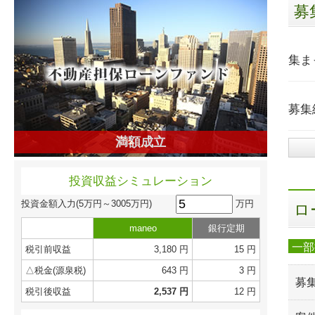
募
集ま
募集
満額成立
投資収益シミュレーション
万円
投資金額入力
(5万円～3005万円)
ロ
maneo
銀行定期
一部
税引前収益
3,180 円
15 円
△税金(源泉税)
643 円
3 円
募
税引後収益
2,537 円
12 円