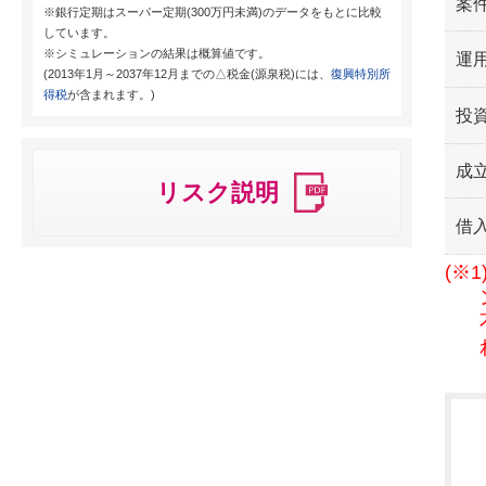
案
※銀行定期はスーパー定期(300万円未満)のデータをもとに比較
しています。
※シミュレーションの結果は概算値です。
運用
(2013年1月～2037年12月までの△税金(源泉税)には、
復興特別所
得税
が含まれます。)
投
成
リスク説明
借
(※