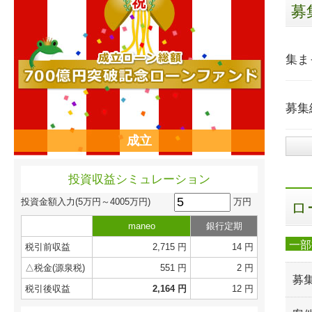
募
集ま
募集
成立
投資収益シミュレーション
万円
投資金額入力
(5万円～4005万円)
ロ
maneo
銀行定期
一部
税引前収益
2,715 円
14 円
△税金(源泉税)
551 円
2 円
募
税引後収益
2,164 円
12 円