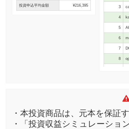
投資申込平均金額
¥216,395
3
ca
4
ka
5
A
6
ma
7
D
8
op
9
K
10
mr
11
ch
12
ni
13
お
・本投資商品は、元本を保証
14
ce
・「投資収益シミュレーショ