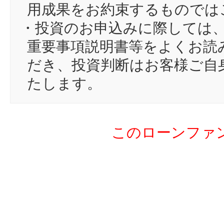
15
tu
用成果をお約束するものでは
16
Cu
・投資のお申込みに際しては
17
pi
重要事項説明書等をよくお読
18
ma
だき、投資判断はお客様ご自
19
mi
たします。
20
う
21
ya
このローンファ
22
コ
23
gi
24
sh
25
in
26
ha
27
oc