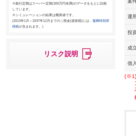
案
※銀行定期はスーパー定期(300万円未満)のデータをもとに比較
しています。
※シミュレーションの結果は概算値です。
運用
(2013年1月～2037年12月までの△税金(源泉税)には、
復興特別所
得税
が含まれます。)
投
成
リスク説明
借
(※