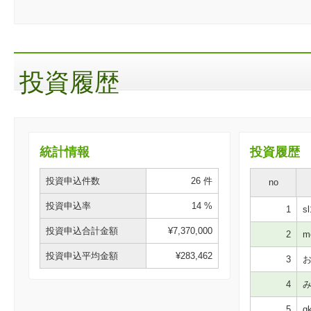
投資履歴
統計情報
投資履歴
投資申込件数
26 件
no
投資申込率
14 %
1
sl
投資申込合計金額
¥7,370,000
2
mo
投資申込平均金額
¥283,462
3
お
4
み
5
gk