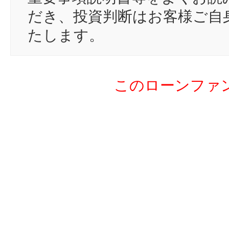
18
sh
だき、投資判断はお客様ご自
19
st
たします。
20
ho
21
bi
このローンファ
22
も
23
dd
24
to
25
ta
26
け