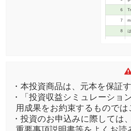
6
T
7
mi
8
は
9
em
10
ym
11
at
12
ch
13
pc
・本投資商品は、元本を保証
14
ck
・「投資収益シミュレーショ
15
く
用成果をお約束するものでは
16
4u
・投資のお申込みに際しては
17
SL
重要事項説明書等をよくお読