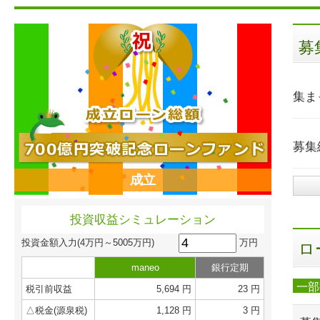
募
集ま
募集
成立
投資収益シミュレーション
万円
投資金額入力
(4万円～5005万円)
ロ
maneo
銀行定期
一部
税引前収益
5,694 円
23 円
△税金(源泉税)
1,128 円
3 円