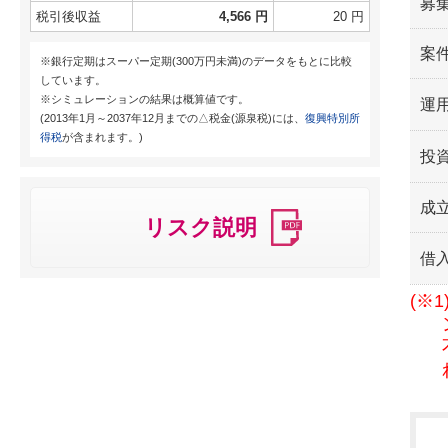
募
税引後収益
4,566 円
20 円
案
※銀行定期はスーパー定期(300万円未満)のデータをもとに比較
しています。
※シミュレーションの結果は概算値です。
運用
(2013年1月～2037年12月までの△税金(源泉税)には、
復興特別所
得税
が含まれます。)
投
成
リスク説明
借
(※