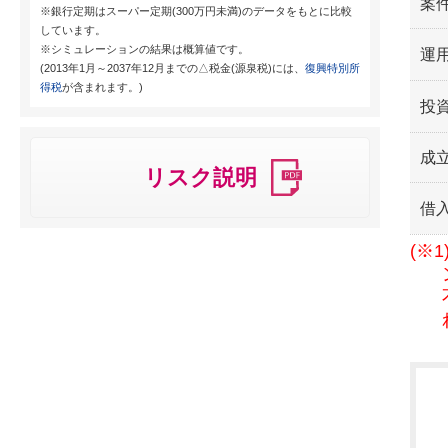
案
※銀行定期はスーパー定期(300万円未満)のデータをもとに比較
しています。
※シミュレーションの結果は概算値です。
運用
(2013年1月～2037年12月までの△税金(源泉税)には、
復興特別所
得税
が含まれます。)
投
成
リスク説明
借
(※