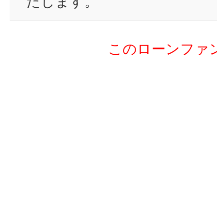
たします。
20
LE
21
ta
このローンファ
22
sh
23
Ta
24
ys
25
ne