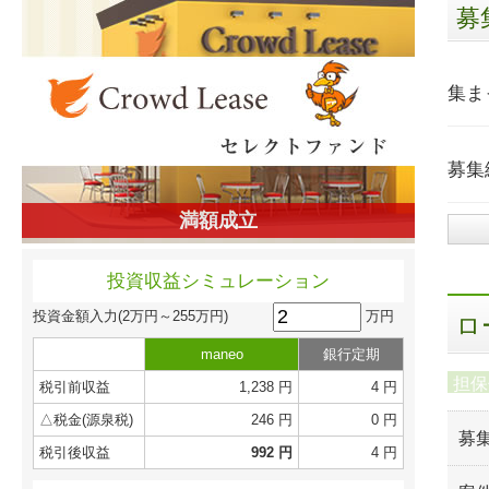
募
集ま
募集
満額成立
投資収益シミュレーション
万円
投資金額入力
(2万円～255万円)
ロ
maneo
銀行定期
担保
税引前収益
1,238 円
4 円
△税金(源泉税)
246 円
0 円
募
税引後収益
992 円
4 円