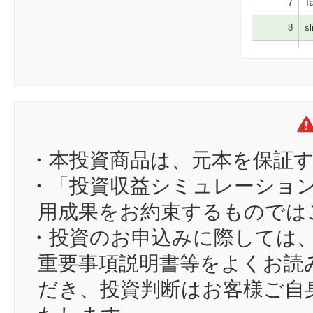
7
Ta
8
sl
9
ta
10
ym
11
c9
12
cr
13
ボ
・本投資商品は、元本を保証
14
ku
・「投資収益シミュレーショ
15
も
用成果をお約束するものでは
16
ak
・投資のお申込みに際しては
17
ok
重要事項説明書等をよくお読
18
m
だき、投資判断はお客様ご自
19
am