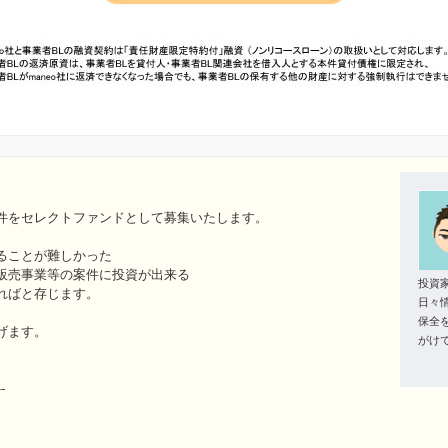
件をセレクトファンドとして募集いたします。
ることが難しかった
販売事業等の案件に投資が出来る
投資
ればと存じます。
日々
保全
げます。
がけ
--