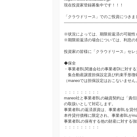
現在投資家登録募集中です！！！
「クラウドリース」でのご投資につきま
-----------------------------------------------------------
※状況によっては、期限前返済の可能性
※期限前返済の場合については、利息の
投資家の皆様に「クラウドリース」セレ
◆保全
・事業者BL関連会社の事業者DIに対す
集合動産譲渡担保設定及び約束手形徴
（maneoでは担保設定はおこないません
：：：：：：：：：
maneo社と事業者BLの融資契約は「
の取扱いとして対応します。
事業者BLの返済原資は、事業者BLを貸
本件貸付債権に限定され、事業者BLがm
事業者BLの保有する他の財産に対する
：：：：：：：：：