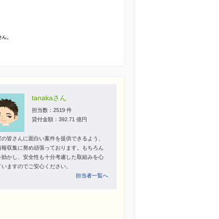
tanakaさん
担当数：2519 件
貸付金額：392.71 億円
家の皆さんに面白い案件を提供できるよう、
情報収集に努め頑張っております。もちろん
を効かし、安全性も十分考慮した取組みを心
ていますのでご安心ください。
担当者一覧へ