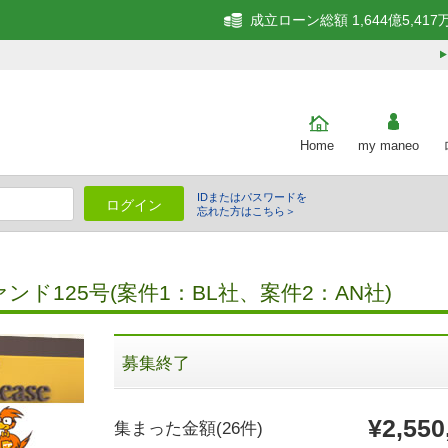
成立ローン総額 1,644億5,417
Home
my maneo
IDまたはパスワードを
ログイン
忘れた方はこちら＞
細
ド125号(案件1：BL社、案件2：AN社)
募集終了
¥2,550
集まった金額
(26件)