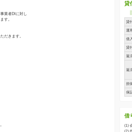
貸
事業者DIに対し
します。
貸
運
いただきます。
借
貸
返
返
担
保
借
--
(1)
(2