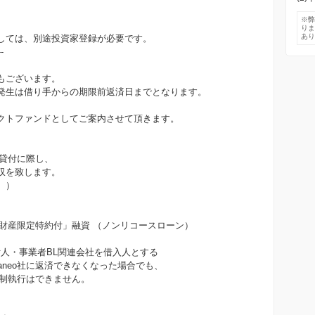
※
り
あ
しては、別途投資家登録が必要です。
--
もございます。
発生は借り手からの期限前返済日までとなります。
クトファンドとしてご案内させて頂きます。
る貸付に際し、
収を致します。
。）
責任財産限定特約付」融資 （ノンリコースローン）
付人・事業者BL関連会社を借入人とする
aneo社に返済できなくなった場合でも、
強制執行はできません。