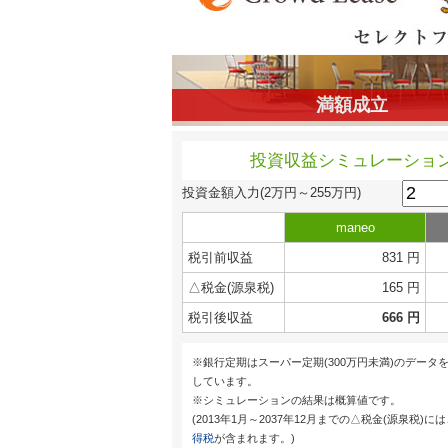
満額成立
投資収益シミュレーショ
投資金額入力
(2万円～255万円)
maneo
税引前収益
831 円
△税金(源泉税)
165 円
税引後収益
666 円
※銀行定期はスーパー定期(300万円未満)のデータ
しています。
※シミュレーションの結果は概算値です。
(2013年1月～2037年12月までの△税金(源泉税)に
得税
が含まれます。)