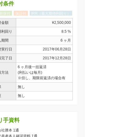
付条件
担保付
保証付
IRR（最大期待利回り）
付金額
¥2,500,000
用利回り
8.5 %
入期間
6 ヶ月
付実行日
2017年06月28日
済完了日
2017年12月28日
6 ヶ月後一括返済
済方法
(利払いは毎月)
※但し、期限前返済の場合有
保
無し
証
無し
り手資料
 会社謄本 1通
) 代表者本人確認資料 1通