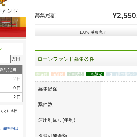
¥2,550
募集総額
100% 募集完了
ン
ローンファンド募集条件
万円
銀行定期
担保付
保証付
分割返済
一括返済
IRR（最大期待利
2 円
0 円
募集総額
2 円
案件数
をもとに比較
運用利回り(年利)
は、
復興特別所
投資可能金額