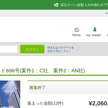
成立ローン総額 1,644億5,417
Home
my maneo
IDまたはパスワードを
ログイン
忘れた方はこちら＞
細
696号(案件1：C社、案件2：AN社)
募集終了
¥2,060
集まった金額
(12件)