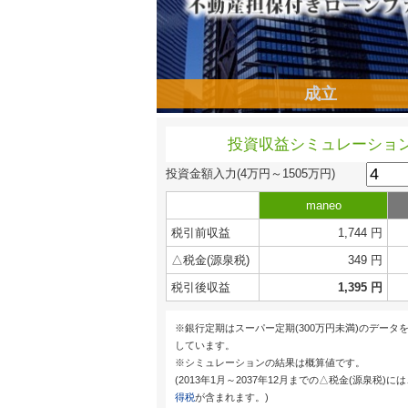
成立
投資収益シミュレーショ
投資金額入力
(4万円～1505万円)
maneo
税引前収益
1,744 円
△税金(源泉税)
349 円
税引後収益
1,395 円
※銀行定期はスーパー定期(300万円未満)のデータ
しています。
※シミュレーションの結果は概算値です。
(2013年1月～2037年12月までの△税金(源泉税)に
得税
が含まれます。)