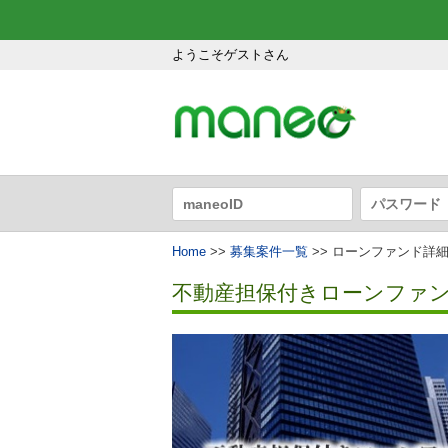
ようこそゲストさん
Home
>>
募集案件一覧
>> ローンファンド詳
不動産担保付きローンファンド