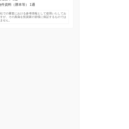
) 物件資料（謄本等） 1通
弊社での審査における参考情報として使用いたしてお
ますが、その真偽を投資家の皆様に保証するものでは
りません。