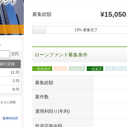
¥15,050
募集総額
13% 募集完了
ン
万円
ローンファンド募集条件
銀行定期
一部担保付
保証付
分割返済
一括返済
IRR（最大
11 円
2 円
募集総額
9 円
案件数
をもとに比較
運用利回り(年利)
は、
復興特別所
投資可能金額