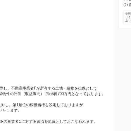
）
(2
）
※
）
り
あ
）
）
）
）
）
）
）
）
）
）
）
に際し、不動産事業者Fが所有する土地・建物を担保として
物件の評価（収益還元）で約5億700万円となっております。
に対し、第1順位の根抵当権を設定しておりますが、
定いたします。
者Fの事業者Cに対する返済を原資としておこなわれます。