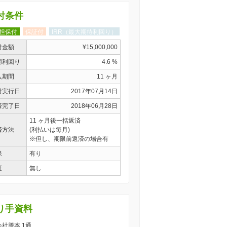
付条件
担保付
保証付
IRR（最大期待利回り）
付金額
¥15,000,000
用利回り
4.6 %
入期間
11 ヶ月
付実行日
2017年07月14日
済完了日
2018年06月28日
11 ヶ月後一括返済
済方法
(利払いは毎月)
※但し、期限前返済の場合有
保
有り
証
無し
り手資料
 会社謄本 1通