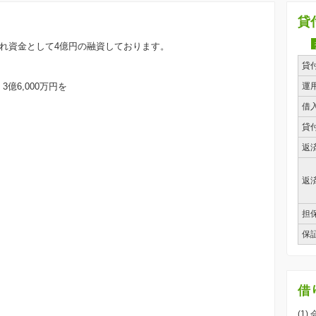
貸
入れ資金として4億円の融資しております。
貸
億6,000万円を
運
。
借
貸
返
返
担
保
）
）
）
）
借
）
）
(1)