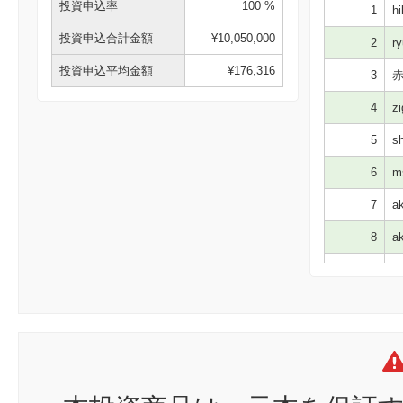
投資申込率
100 %
1
hi
投資申込合計金額
¥10,050,000
2
ry
投資申込平均金額
¥176,316
3
赤
4
zi
5
sh
6
ms
7
ak
8
ak
9
jK
10
hm
11
ch
12
al
13
01