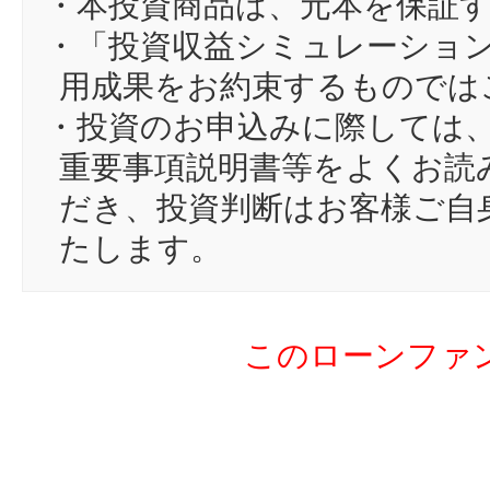
・本投資商品は、元本を保証
14
pa
・「投資収益シミュレーショ
15
し
用成果をお約束するものでは
16
タ
・投資のお申込みに際しては
17
9k
重要事項説明書等をよくお読
18
ツ
だき、投資判断はお客様ご自
19
ma
たします。
20
ze
21
zi
このローンファ
22
ホ
23
mo
24
k2
25
ne