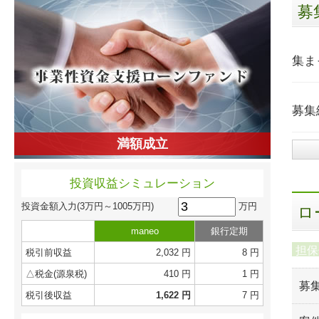
募
集ま
募集
満額成立
投資収益シミュレーション
万円
投資金額入力
(3万円～1005万円)
ロ
maneo
銀行定期
担保
税引前収益
2,032 円
8 円
△税金(源泉税)
410 円
1 円
募
税引後収益
1,622 円
7 円