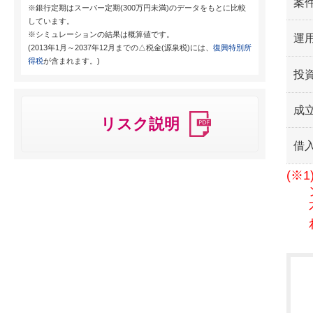
案
※銀行定期はスーパー定期(300万円未満)のデータをもとに比較
しています。
※シミュレーションの結果は概算値です。
運用
(2013年1月～2037年12月までの△税金(源泉税)には、
復興特別所
得税
が含まれます。)
投
成
リスク説明
借
(※