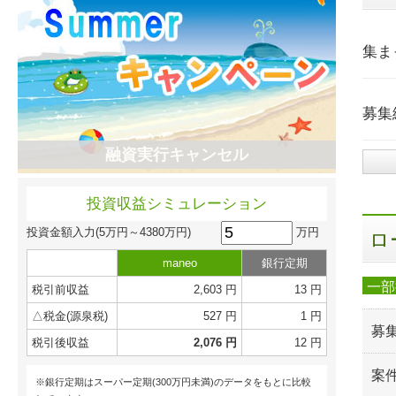
集ま
募集
融資実行キャンセル
投資収益シミュレーション
万円
投資金額入力
(5万円～4380万円)
ロ
maneo
銀行定期
一部
税引前収益
2,603 円
13 円
△税金(源泉税)
527 円
1 円
募
税引後収益
2,076 円
12 円
案
※銀行定期はスーパー定期(300万円未満)のデータをもとに比較