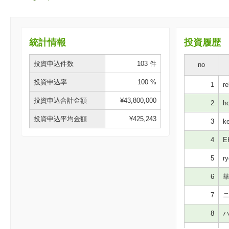
統計情報
投資履歴
投資申込件数
103 件
no
投資申込率
100 %
1
re
投資申込合計金額
¥43,800,000
2
ho
投資申込平均金額
¥425,243
3
ke
4
E
5
ry
6
華
7
ニ
8
ハ