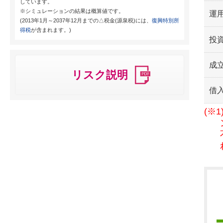
しています。
※シミュレーションの結果は概算値です。
運用
(2013年1月～2037年12月までの△税金(源泉税)には、
復興特別所
得税
が含まれます。)
投
成
リスク説明
借
(※