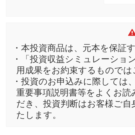
9
yu
10
H
11
jn
12
ak
13
oo
・本投資商品は、元本を保証
14
So
・「投資収益シミュレーショ
15
oc
用成果をお約束するものでは
16
na
・投資のお申込みに際しては
17
sh
重要事項説明書等をよくお読
18
wr
だき、投資判断はお客様ご自
19
tk
たします。
20
oh
21
sh