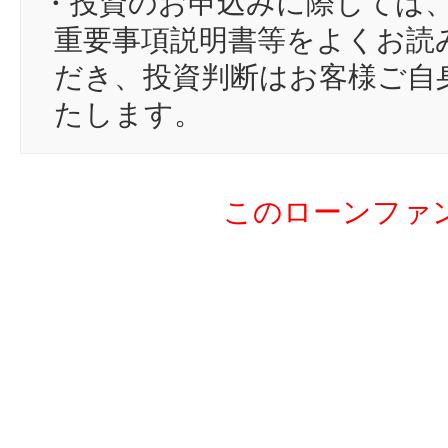
・投資のお申込みに際しては
17
hr
重要事項説明書等をよくお読
18
ym
だき、投資判断はお客様ご自
19
ma
たします。
20
pa
21
hi
このローンファ
22
ny
23
mi
24
Y
25
mr
26
JI
27
ma
28
し