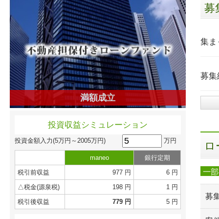
募
集ま
募集
満額成立
投資収益シミュレーション
万円
投資金額入力
(5万円～2005万円)
ロ
maneo
銀行定期
一部
税引前収益
977 円
6 円
△税金(源泉税)
198 円
1 円
募
税引後収益
779 円
5 円