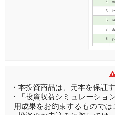
4
ma
5
ka
6
na
7
da
8
yo
9
dr
10
ド
11
ta
12
no
13
su
・本投資商品は、元本を保証
14
at
・「投資収益シミュレーショ
15
Le
用成果をお約束するものでは
16
Mi