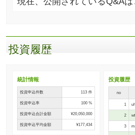
現在、公開されているQ&A
投資履歴
統計情報
投資履歴
投資申込件数
113 件
no
投資申込率
100 %
1
uh
投資申込合計金額
¥20,050,000
2
wt
投資申込平均金額
¥177,434
3
ma