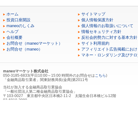
ホーム
サイトマップ
投資口座開設
個人情報保護方針
maneoのしくみ
個人情報のお取扱いについて
ヘルプ
情報セキュリティ方針
会社概要
反社会的勢力に対する基本方針
お問合せ（maneoマーケット）
サイト利用規約
お問合せ（maneo）
アフィリエイト広告掲載におけ
マネー・ロンダリング及びテロ
maneoマーケット株式会社
050-3185-6833(平日10:00～15:00 時間外のお問合せは
こちら
)
「金融商品取引業者」関東財務局長(金商)第2011号
当社が加入する金融商品取引業協会
「一般社団法人第二種金融商品取引業協会」
〒103-0027 東京都中央区日本橋2-11-2 太陽生命日本橋ビル12階
03-6910-3980
当社が加入する（社）第二種金融商品取引業協会を通じて契約する金融商品取引
にかかる指定紛争解決機関
「証券・金融商品あっせん相談センター」
〒103-0025 東京都中央区日本橋茅場町2-1-1 第二証券会館
0120-64-5005