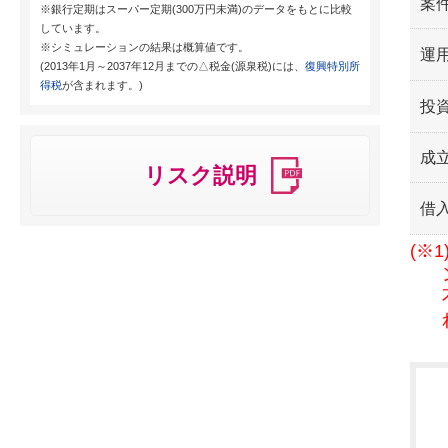
案
※銀行定期はスーパー定期(300万円未満)のデータをもとに比較
しています。
※シミュレーションの結果は概算値です。
運用
(2013年1月～2037年12月までの△税金(源泉税)には、
復興特別所
得税
が含まれます。)
投
成
リスク説明
借
(※