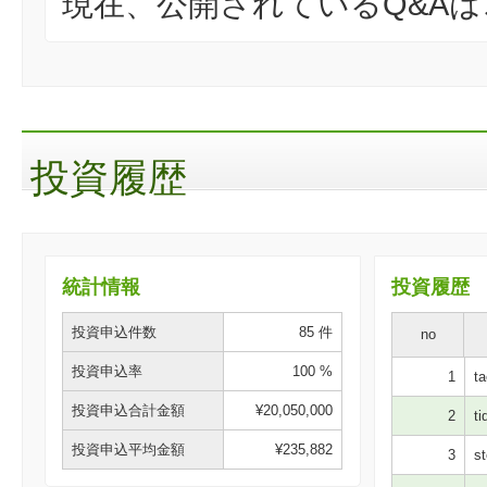
現在、公開されているQ&A
投資履歴
統計情報
投資履歴
投資申込件数
85 件
no
投資申込率
100 %
1
ta
投資申込合計金額
¥20,050,000
2
ti
投資申込平均金額
¥235,882
3
st