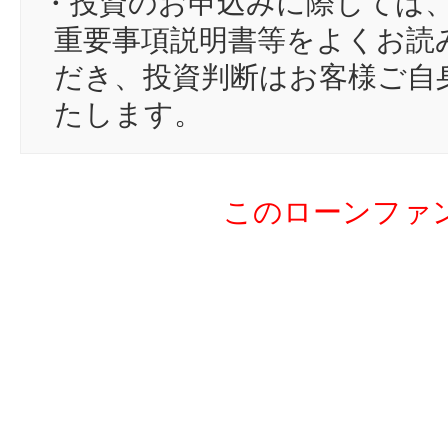
・投資のお申込みに際しては
17
は
重要事項説明書等をよくお読
18
ky
だき、投資判断はお客様ご自
19
mi
たします。
20
fu
21
na
このローンファ
22
ta
23
ル
24
HI
25
K
26
fi
27
sa
28
mo