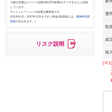
案
※銀行定期はスーパー定期(300万円未満)のデータをもとに比較
しています。
※シミュレーションの結果は概算値です。
運用
(2013年1月～2037年12月までの△税金(源泉税)には、
復興特別所
得税
が含まれます。)
投
成
リスク説明
借
(※