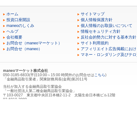
ホーム
サイトマップ
投資口座開設
個人情報保護方針
maneoのしくみ
個人情報のお取扱いについて
ヘルプ
情報セキュリティ方針
会社概要
反社会的勢力に対する基本方針
お問合せ（maneoマーケット）
サイト利用規約
お問合せ（maneo）
アフィリエイト広告掲載におけ
マネー・ロンダリング及びテロ
maneoマーケット株式会社
050-3185-6833(平日10:00～15:00 時間外のお問合せは
こちら
)
「金融商品取引業者」関東財務局長(金商)第2011号
当社が加入する金融商品取引業協会
「一般社団法人第二種金融商品取引業協会」
〒103-0027 東京都中央区日本橋2-11-2 太陽生命日本橋ビル12階
03-6910-3980
当社が加入する（社）第二種金融商品取引業協会を通じて契約する金融商品取引
にかかる指定紛争解決機関
「証券・金融商品あっせん相談センター」
〒103-0025 東京都中央区日本橋茅場町2-1-1 第二証券会館
0120-64-5005