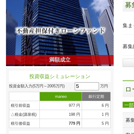
募
集ま
募集
満額成立
投資収益シミュレーション
万円
投資金額入力
(5万円～2005万円)
ロ
maneo
銀行定期
一部
税引前収益
977 円
6 円
△税金(源泉税)
198 円
1 円
募
税引後収益
779 円
5 円