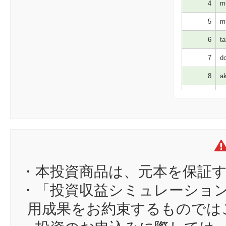
4
mi
5
mi
6
ta
7
do
8
ak
9
m
10
c9
11
sh
12
da
13
m
・本投資商品は、元本を保証
14
ma
・「投資収益シミュレーショ
15
sa
用成果をお約束するものでは
16
hi