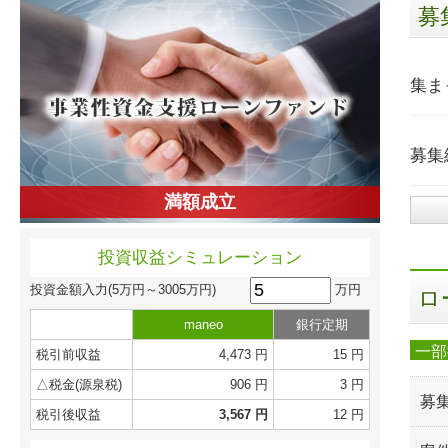
募
集ま
募集
満額成立
投資収益シミュレーション
万円
投資金額入力
(5万円～3005万円)
ロ
maneo
銀行定期
一部
税引前収益
4,473 円
15 円
△税金(源泉税)
906 円
3 円
募
税引後収益
3,567 円
12 円