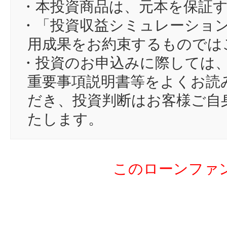
13
ar
・本投資商品は、元本を保証
14
tr
・「投資収益シミュレーショ
15
18
用成果をお約束するものでは
16
yu
・投資のお申込みに際しては
17
ei
重要事項説明書等をよくお読
18
yu
だき、投資判断はお客様ご自
19
ns
たします。
20
bc
21
at
このローンファ
22
ky
23
ma
24
hg
25
ei