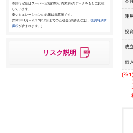
案
※銀行定期はスーパー定期(300万円未満)のデータをもとに比較
しています。
※シミュレーションの結果は概算値です。
運用
(2013年1月～2037年12月までの△税金(源泉税)には、
復興特別所
得税
が含まれます。)
投
成
リスク説明
借
(※