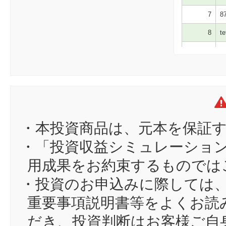
7
87
8
te
9
ち
10
kn
11
Y
12
tk
13
Ka
・本投資商品は、元本を保証
14
un
・「投資収益シミュレーショ
15
mi
用成果をお約束するものでは
16
hi
・投資のお申込みに際しては
17
we
重要事項説明書等をよくお読
18
Ar
だき、投資判断はお客様ご自