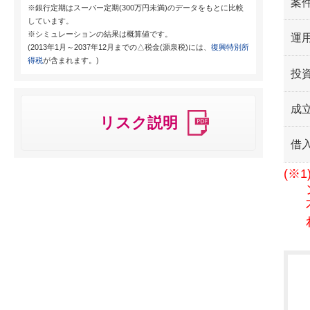
案
※銀行定期はスーパー定期(300万円未満)のデータをもとに比較
しています。
※シミュレーションの結果は概算値です。
運用
(2013年1月～2037年12月までの△税金(源泉税)には、
復興特別所
得税
が含まれます。)
投
成
リスク説明
借
(※