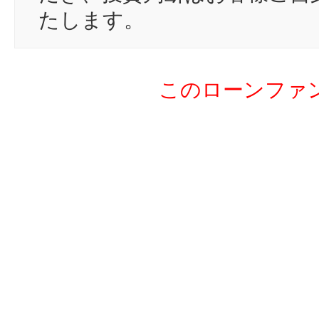
19
pi
たします。
20
ra
21
no
このローンファ
22
pi
23
yo
24
ko
25
ma
26
si
27
ja
28
ya
29
F
30
re
31
re