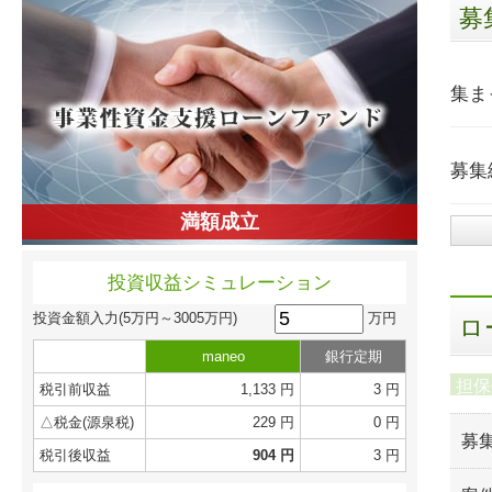
募
集ま
募集
満額成立
投資収益シミュレーション
万円
投資金額入力
(5万円～3005万円)
ロ
maneo
銀行定期
担保
税引前収益
1,133 円
3 円
△税金(源泉税)
229 円
0 円
募
税引後収益
904 円
3 円