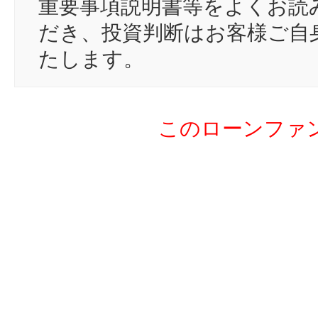
重要事項説明書等をよくお読
18
st
だき、投資判断はお客様ご自
19
20
たします。
20
um
21
ma
このローンファ
22
mc
23
ka
24
pc
25
ta
26
ち
27
JO
28
Sa
29
は