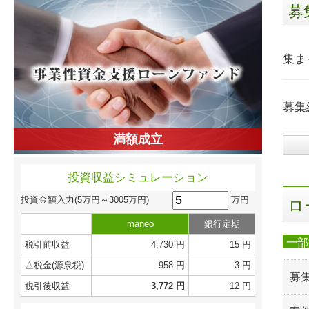
募
集ま
募集
満額成立
投資収益シミュレーション
万円
投資金額入力
(5万円～3005万円)
ロ
maneo
銀行定期
一部
税引前収益
4,730 円
15 円
△税金(源泉税)
958 円
3 円
募
税引後収益
3,772 円
12 円