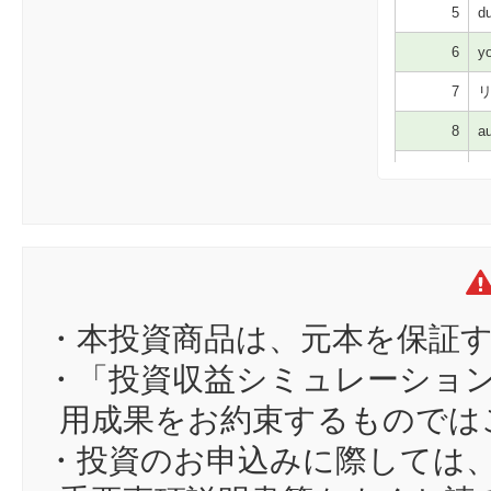
5
du
6
yo
7
リ
8
au
9
ir
10
sa
11
sg
12
ca
13
is
・本投資商品は、元本を保証
14
yj
・「投資収益シミュレーショ
15
ne
用成果をお約束するものでは
16
zm
・投資のお申込みに際しては
17
フ