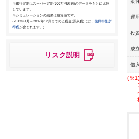
案
※銀行定期はスーパー定期(300万円未満)のデータをもとに比較
しています。
※シミュレーションの結果は概算値です。
運用
(2013年1月～2037年12月までの△税金(源泉税)には、
復興特別所
得税
が含まれます。)
投
成
リスク説明
借
(※