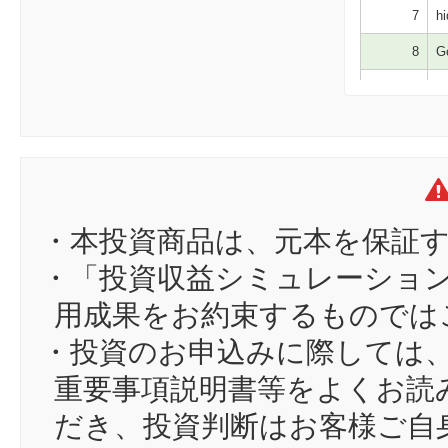
7
hi
8
Go
9
ym
10
en
11
B
12
ei
13
ワ
・本投資商品は、元本を保証
14
Po
・「投資収益シミュレーショ
15
た
用成果をお約束するものでは
16
ta
・投資のお申込みに際しては
17
ma
重要事項説明書等をよくお読
18
nq
だき、投資判断はお客様ご自
19
se