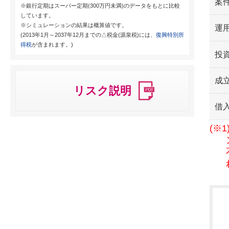
案
※銀行定期はスーパー定期(300万円未満)のデータをもとに比較
しています。
※シミュレーションの結果は概算値です。
運用
(2013年1月～2037年12月までの△税金(源泉税)には、
復興特別所
得税
が含まれます。)
投
成
リスク説明
借
(※