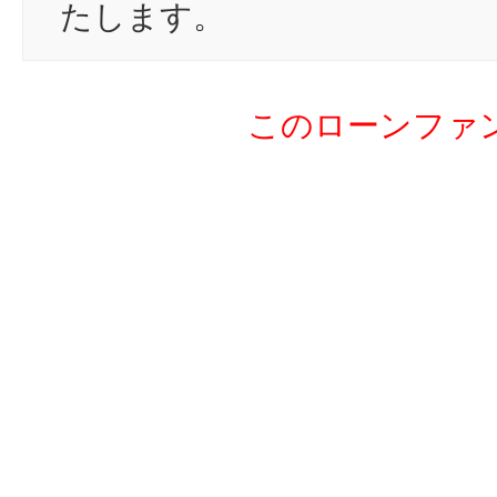
たします。
20
m
21
yo
このローンファ
22
ma
23
su
24
pe
25
ニ
26
ほ
27
to
28
ラ
29
ko
30
to
31
ki