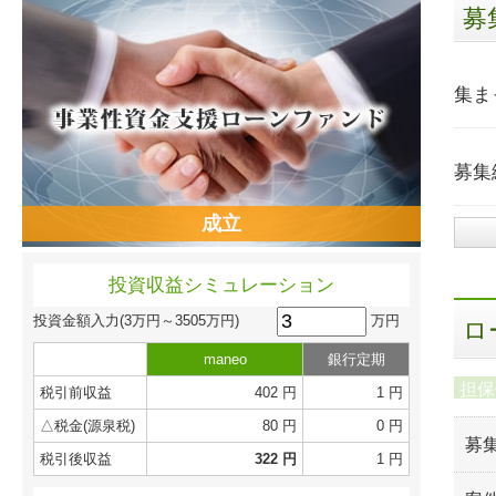
募
集ま
募集
成立
投資収益シミュレーション
万円
投資金額入力
(3万円～3505万円)
ロ
maneo
銀行定期
担保
税引前収益
402 円
1 円
△税金(源泉税)
80 円
0 円
募
税引後収益
322 円
1 円