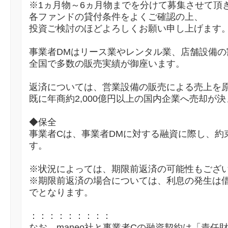
※1ヵ月物～6ヵ月物までを分けて募集させて頂
各ファンドの貸付条件をよくご確認の上、
投資ご検討のほどよろしくお願い申し上げます
事業者DMはリース業やレンタル業、店舗設備の
全国で多数の販売実績が御座います。
返済については、営業設備の販売による売上を
既に年商約2,000億円以上の国内企業へ売却が
◆保全
事業者Cは、事業者DMに対する融資に際し、約
す。
※状況によっては、期限前返済の可能性もござ
※期限前返済の場合については、利息の発生は
でとなります。
：：：：：：：：：
なお、maneo社と事業者Cの融資契約は「責任