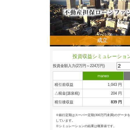
成立
投資収益シミュレーショ
投資金額入力
(2万円～224万円)
maneo
税引前収益
1,043 円
△税金(源泉税)
204 円
税引後収益
839 円
※銀行定期はスーパー定期(300万円未満)のデータ
しています。
※シミュレーションの結果は概算値です。