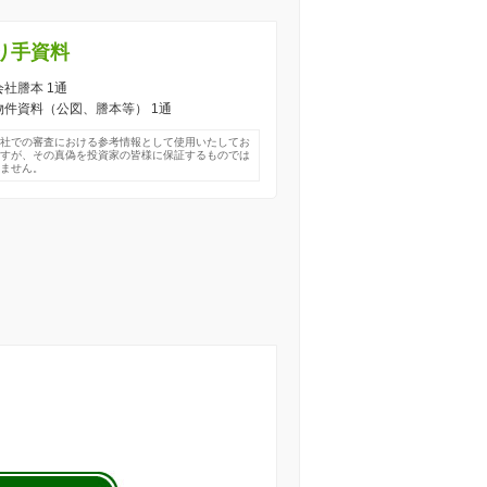
り手資料
 会社謄本 1通
) 物件資料（公図、謄本等） 1通
弊社での審査における参考情報として使用いたしてお
ますが、その真偽を投資家の皆様に保証するものでは
りません。