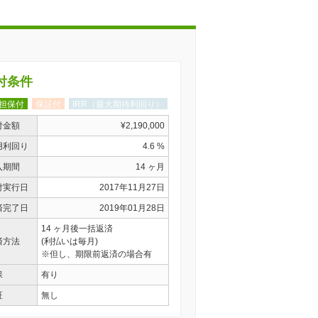
付条件
担保付
保証付
IRR（最大期待利回り）
付金額
¥2,190,000
用利回り
4.6 %
入期間
14 ヶ月
付実行日
2017年11月27日
済完了日
2019年01月28日
14 ヶ月後一括返済
済方法
(利払いは毎月)
※但し、期限前返済の場合有
保
有り
証
無し