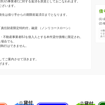
者BJの事業者Cに対する返済を原資としておこなわれます。
ございます。
借
発生は借り手からの期限前返済日までとなります。
(1)
(2
は「責任財産限定特約付」融資 （ノンリコースローン）
※
り
あ
人・不動産事業者BJを借入人とする本件貸付債権に限定され、
た場合でも、
制執行はできません。
してご案内させて頂きます。
げます。