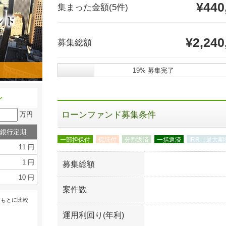
¥440
集まった金額
(5件)
¥2,240
募集総額
19% 募集完了
ン
ローンファンド募集条件
万円
銀行定期
一部担保付
保証付
分割返済
一括返済
IRR（最大
11 円
1 円
募集総額
10 円
案件数
をもとに比較
運用利回り(年利)