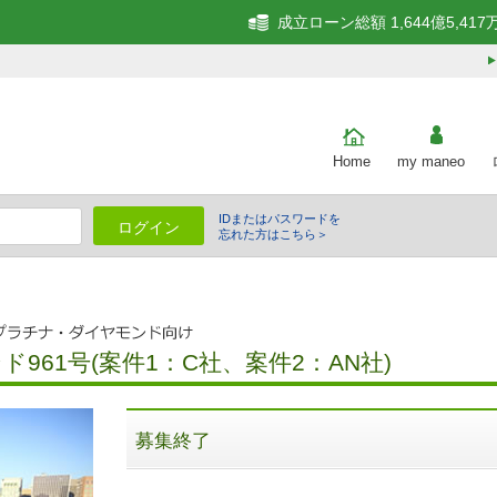
成立ローン総額 1,644億5,417
Home
my maneo
IDまたはパスワードを
ログイン
忘れた方はこちら＞
細
961号(案件1：C社、案件2：AN社)
募集終了