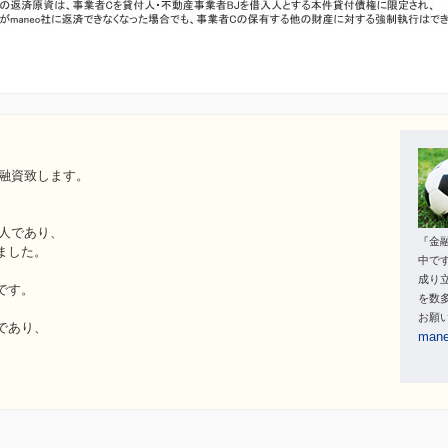
て融資致します。
法人であり、
『金
ました。
中で
成り
です。
を数
お願
であり、
ma