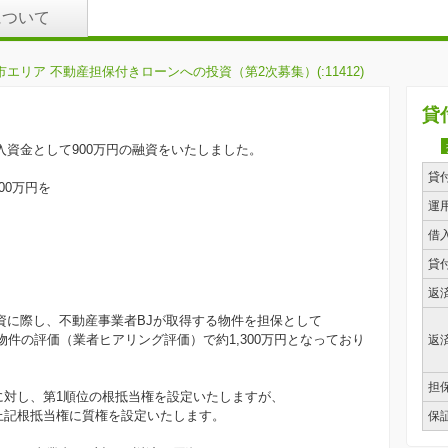
について
エリア 不動産担保付きローンへの投資（第2次募集）(:11412)
貸
入資金として900万円の融資をいたしました。
貸
00万円を
。
運
借
貸
返
資に際し、不動産事業者BJが取得する物件を担保として
件の評価（業者ヒアリング評価）で約1,300万円となっており
返
担
に対し、第1順位の根抵当権を設定いたしますが、
、上記根抵当権に質権を設定いたします。
保