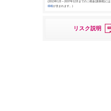
(2013年1月～2037年12月までの△税金(源泉税)に
得税
が含まれます。)
リスク説明