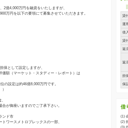
2億4,000万円を融資をいたしますが、
8,900万円を以下の要領にて募集させていただきます。
貸
運
借
貸
返
返
を担保として設定しますが、
評価額（マーケット・スタディー・レポート）は
担
。
の設定は約46億8,000万円です。
保
。）
は、
場合が御座いますのでご了承下さい。
借
ランド市
(1)
ートワースメトロプレックスの一部、
(2)
(3