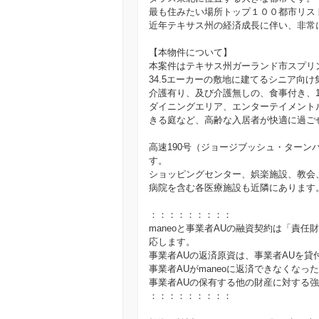
最も住みたい場所トップ１００都市リス
近年テキサス州の経済成長に伴い、非常
【本物件について】
本案件はテキサス州ガーランド市スプリ
34.5エーカーの敷地に建てるシニア向
介護有り、及び介護無しの、食事付き、1
ダイニングエリア、エンターテイメント
きる庭など、高齢な入居者が快適に過ご
高速190号（ジョージブッシュ・ターン
す。
ショッピングセンター、娯楽施設、教会
病院を含む各医療施設も近隣にあります
：：：：：：：：：
maneoと事業者AUの融資契約は「責
応します。
事業者AUの返済原資は、事業者AUを貸
事業者AUがmaneoに返済できなくなっ
事業者AUの保有する他の財産に対する
：：：：：：：：：