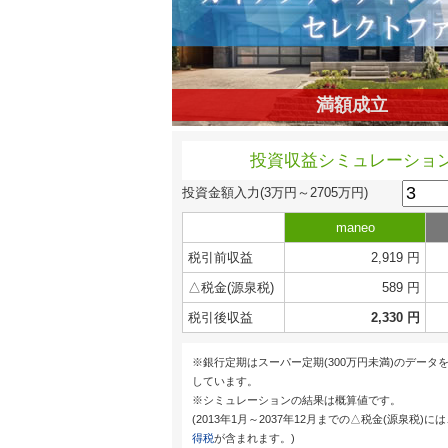
満額成立
投資収益シミュレーショ
投資金額入力
(3万円～2705万円)
maneo
税引前収益
2,919 円
△税金(源泉税)
589 円
税引後収益
2,330 円
※銀行定期はスーパー定期(300万円未満)のデータ
しています。
※シミュレーションの結果は概算値です。
(2013年1月～2037年12月までの△税金(源泉税)に
得税
が含まれます。)