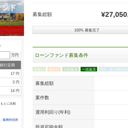
¥27,050
募集総額
100% 募集完了
ン
ローンファンド募集条件
万円
銀行定期
担保付
保証付
分割返済
一括返済
IRR（最大期待利
17 円
3 円
募集総額
14 円
案件数
をもとに比較
運用利回り(年利)
は、
復興特別所
投資可能金額