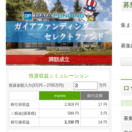
募
集ま
募集
満額成立
投資収益シミュレーション
万円
投資金額入力
(3万円～2705万円)
ロ
maneo
銀行定期
担保
税引前収益
2,919 円
17 円
△税金(源泉税)
589 円
3 円
募
税引後収益
2,330 円
14 円