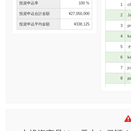
投資申込率
100 %
1
cb
投資申込合計金額
¥27,050,000
2
Ja
投資申込平均金額
¥338,125
3
p
4
ka
5
オ
6
ka
7
jc
8
pa
9
co
10
sh
11
ju
12
ke
13
X