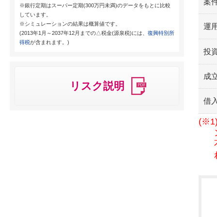
案
※銀行定期はスーパー定期(300万円未満)のデータをもとに比較
しています。
※シミュレーションの結果は概算値です。
運用
(2013年1月～2037年12月までの△税金(源泉税)には、
復興特別所
得税
が含まれます。)
投
成
リスク説明
借
(※