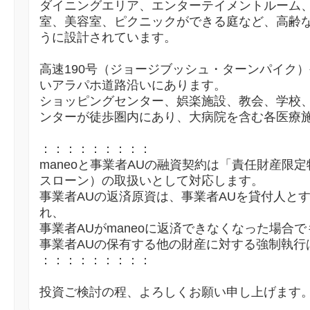
ダイニングエリア、エンターテイメントルーム
室、美容室、ピクニックができる庭など、高齢
うに設計されています。
高速190号（ジョージブッシュ・ターンパイク）
いアラパホ道路沿いにあります。
ショッピングセンター、娯楽施設、教会、学校
ンターが徒歩圏内にあり、大病院を含む各医療
：：：：：：：：：
maneoと事業者AUの融資契約は「責任財産限
スローン）の取扱いとして対応します。
事業者AUの返済原資は、事業者AUを貸付人と
れ、
事業者AUがmaneoに返済できなくなった場合で
事業者AUの保有する他の財産に対する強制執行
：：：：：：：：：
投資ご検討の程、よろしくお願い申し上げます