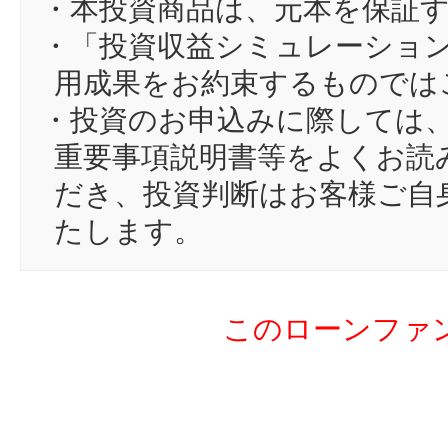
・本投資商品は、元本を保証
14
ni
・「投資収益シミュレーショ
15
こ
用成果をお約束するものでは
16
ka
・投資のお申込みに際しては
17
ya
重要事項説明書等をよくお読
18
vi
だき、投資判断はお客様ご自
19
エ
たします。
20
nu
21
tk
このローンファ
22
ma
23
pe
24
nb
25
DK