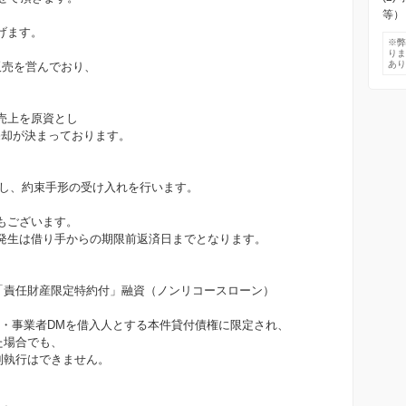
、
等）
げます。
※
り
あ
販売を営んでおり、
売上を原資とし
へ売却が決まっております。
際し、約束手形の受け入れを行います。
もございます。
発生は借り手からの期限前返済日までとなります。
は「責任財産限定特約付」融資（ノンリコースローン）
人・事業者DMを借入人とする本件貸付債権に限定され、
た場合でも、
制執行はできません。