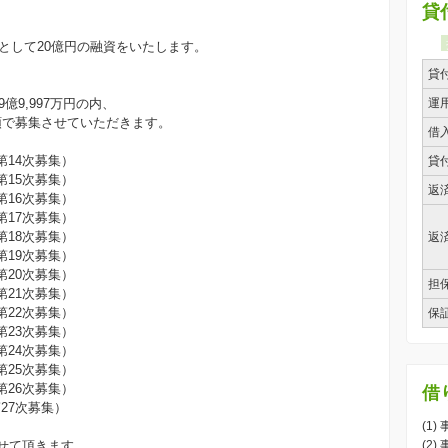
貸
として20億円の融資をいたします。
貸
億9,997万円の内、
運
要領で募集させていただきます。
借
第14次募集）
貸
第15次募集）
返
第16次募集）
第17次募集）
第18次募集）
返
第19次募集）
第20次募集）
担
第21次募集）
第22次募集）
保
第23次募集）
第24次募集）
第25次募集）
第26次募集）
借
27次募集）
(1
せて頂きます。
(2