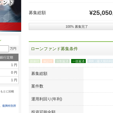
¥25,050
募集総額
100% 募集完了
ン
ローンファンド募集条件
万円
銀行定期
担保付
保証付
分割返済
一括返済
IRR（最大期待利
1 円
0 円
募集総額
1 円
案件数
をもとに比較
運用利回り(年利)
は、
復興特別所
投資可能金額