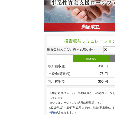
満額成立
投資収益シミュレーショ
投資金額入力
(3万円～2505万円)
maneo
税引前収益
381 円
△税金(源泉税)
76 円
税引後収益
305 円
※銀行定期はスーパー定期(300万円未満)のデータ
しています。
※シミュレーションの結果は概算値です。
(2013年1月～2037年12月までの△税金(源泉税)に
得税
が含まれます。)