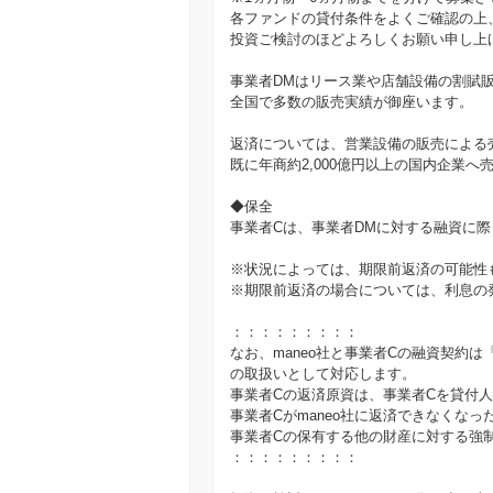
各ファンドの貸付条件をよくご確認の上
投資ご検討のほどよろしくお願い申し上
事業者DMはリース業や店舗設備の割賦
全国で多数の販売実績が御座います。
返済については、営業設備の販売による
既に年商約2,000億円以上の国内企業
◆保全
事業者Cは、事業者DMに対する融資に
※状況によっては、期限前返済の可能性
※期限前返済の場合については、利息の
：：：：：：：：：
なお、maneo社と事業者Cの融資契約
の取扱いとして対応します。
事業者Cの返済原資は、事業者Cを貸付
事業者Cがmaneo社に返済できなくなっ
事業者Cの保有する他の財産に対する強
：：：：：：：：：