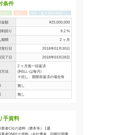
付条件
担保付
保証付
IRR（最大期待利回り）
付金額
¥25,000,000
用利回り
8.2 %
入期間
2 ヶ月
付実行日
2018年01月30日
済完了日
2018年03月28日
2 ヶ月後一括返済
済方法
(利払いは毎月)
※但し、期限前返済の場合有
保
無し
証
無し
り手資料
) 事業者C社の資料（謄本等） 1通
) 事業者DM社の資料（会社謄本、印鑑証明書