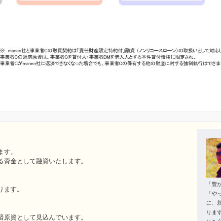
ます。
る資金として融資いたします。
「豊
ります。
「や
に、
りま
済原資として見込んでいます。