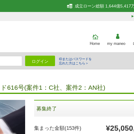
成立ローン総額 1,644億5,417
Home
my maneo
IDまたはパスワードを
ログイン
忘れた方はこちら＞
細
616号(案件1：C社、案件2：AN社)
募集終了
¥25,050
集まった金額
(153件)