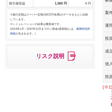
募
税引後収益
1,060 円
4 円
案
※銀行定期はスーパー定期(300万円未満)のデータをもとに比較
しています。
※シミュレーションの結果は概算値です。
運用
(2013年1月～2037年12月までの△税金(源泉税)には、
復興特別所
得税
が含まれます。)
投
成
リスク説明
借
投
(※