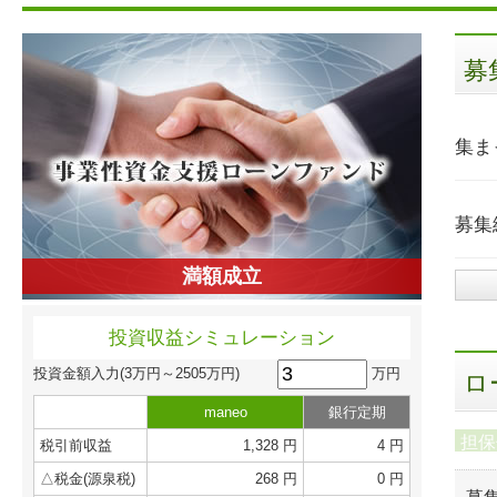
募
集ま
募集
満額成立
投資収益シミュレーション
万円
投資金額入力
(3万円～2505万円)
ロ
maneo
銀行定期
担保
税引前収益
1,328 円
4 円
△税金(源泉税)
268 円
0 円