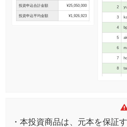
投資申込合計金額
¥25,050,000
2
yu
投資申込平均金額
¥1,926,923
3
ka
4
bp
5
ak
6
ma
7
ho
8
ta
9
no
10
sn
11
ア
12
hm
13
am
・本投資商品は、元本を保証