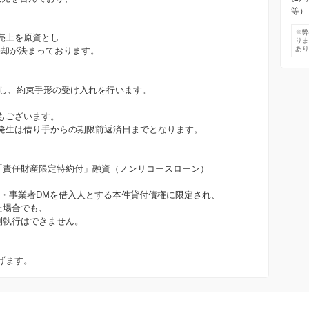
等）
※
売上を原資とし
り
あ
へ売却が決まっております。
際し、約束手形の受け入れを行います。
もございます。
発生は借り手からの期限前返済日までとなります。
は「責任財産限定特約付」融資（ノンリコースローン）
人・事業者DMを借入人とする本件貸付債権に限定され、
た場合でも、
制執行はできません。
げます。