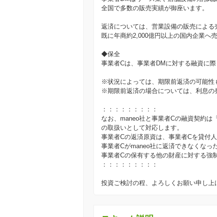
全国で多数の販売実績が御座います。
返済については、営業設備の販売による
既に年商約2,000億円以上の国内企業
◆保全
事業者Cは、事業者DMに対する融資に
※状況によっては、期限前返済の可能性
※期限前返済の場合については、利息の
：：：：：：：：：
なお、maneo社と事業者Cの融資契約
の取扱いとして対応します。
事業者Cの返済原資は、事業者Cを貸付
事業者Cがmaneo社に返済できなくなっ
事業者Cの保有する他の財産に対する強
：：：：：：：：：
投資ご検討の程、よろしくお願い申し上