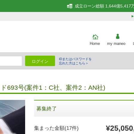
成立ローン総額 1,644億5,417
Home
my maneo
IDまたはパスワードを
ログイン
忘れた方はこちら＞
細
693号(案件1：C社、案件2：AN社)
募集終了
¥25,050
集まった金額
(17件)