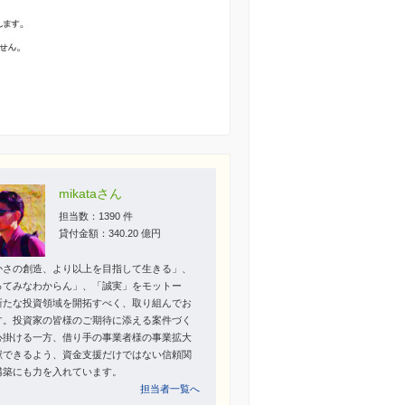
mikataさん
担当数：1390 件
貸付金額：340.20 億円
かさの創造、より以上を目指して生きる」、
ってみなわからん」、「誠実」をモットー
新たな投資領域を開拓すべく、取り組んでお
す。投資家の皆様のご期待に添える案件づく
心掛ける一方、借り手の事業者様の事業拡大
献できるよう、資金支援だけではない信頼関
構築にも力を入れています。
担当者一覧へ