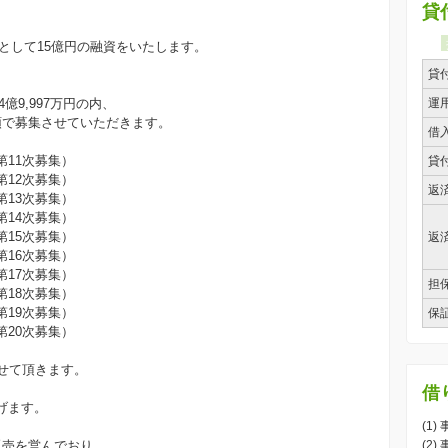
貸
として15億円の融資をいたします。
貸
億9,997万円の内、
運
要領で募集させていただきます。
借
第11次募集）
貸
第12次募集）
返
第13次募集）
第14次募集）
第15次募集）
返
第16次募集）
第17次募集）
担
第18次募集）
第19次募集）
保
第20次募集）
せて頂きます。
、
借
げます。
(1
販売を営んでおり、
(2