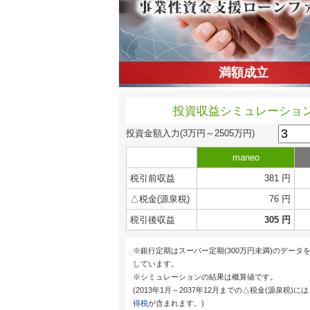
満額成立
投資収益シミュレーショ
投資金額入力
(3万円～2505万円)
maneo
税引前収益
381 円
△税金(源泉税)
76 円
税引後収益
305 円
※銀行定期はスーパー定期(300万円未満)のデータ
しています。
※シミュレーションの結果は概算値です。
(2013年1月～2037年12月までの△税金(源泉税)に
得税
が含まれます。)