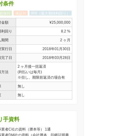
付条件
担保付
保証付
IRR（最大期待利回り）
付金額
¥25,000,000
用利回り
8.2 %
入期間
2 ヶ月
付実行日
2018年01月30日
済完了日
2018年03月28日
2 ヶ月後一括返済
済方法
(利払いは毎月)
※但し、期限前返済の場合有
保
無し
証
無し
り手資料
) 事業者C社の資料（謄本等） 1通
) 事業者DM社の資料（会社謄本、印鑑証明書