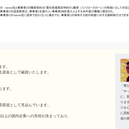
ます。
る資金として融資いたします。
「豊
ります。
「や
に、
りま
済原資として見込んでいます。
りを
に貢
億円以上の国内企業への売却が決まっており、
係の