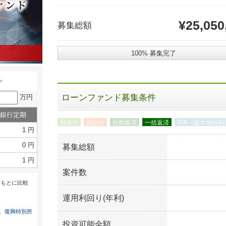
¥25,050
募集総額
100% 募集完了
ン
ローンファンド募集条件
万円
銀行定期
担保付
保証付
分割返済
一括返済
IRR（最大期待利
1 円
0 円
募集総額
1 円
案件数
をもとに比較
運用利回り(年利)
は、
復興特別所
投資可能金額