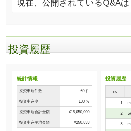
現在、公開されているQ&A
投資履歴
統計情報
投資履歴
投資申込件数
60 件
no
投資申込率
100 %
1
ma
投資申込合計金額
¥15,050,000
2
Su
投資申込平均金額
¥250,833
3
ma