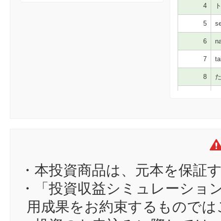
4
ト
5
se
6
na
7
ta
8
た
9
yo
10
え
11
al
12
ki
13
hi
・本投資商品は、元本を保証
14
ku
・「投資収益シミュレーショ
15
sh
用成果をお約束するものでは
16
si