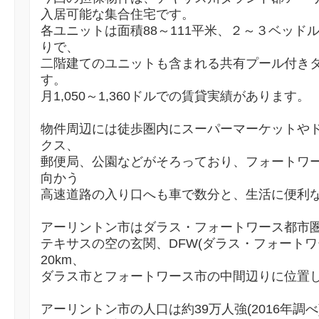
入居可能な集合住宅です。
各ユニットは面積88～111平米、２～３ベッド
りで、
二階建てのユニットも含まれる共有プール付き
す。
月1,050～1,360ドルでの賃貸実績があります。
物件周辺には徒歩圏内にスーパーマーケットや
クス、
郵便局、公園などがそろっており、フォートワ
向かう
高速道路の入り口へも車で数分と、生活に便利
アーリントン市はダラス・フォートワース都市
テキサスの空の玄関、DFW(ダラス・フォートワ
20km、
ダラス市とフォートワース市の中間辺りに位置
アーリントン市の人口は約39万人強(2016年調べ)