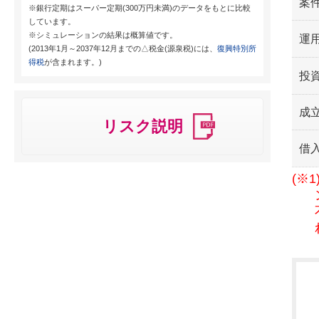
案
※銀行定期はスーパー定期(300万円未満)のデータをもとに比較
しています。
※シミュレーションの結果は概算値です。
運用
(2013年1月～2037年12月までの△税金(源泉税)には、
復興特別所
得税
が含まれます。)
投
成
リスク説明
借
(※