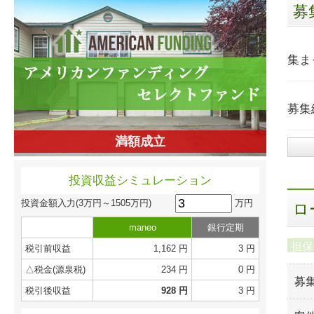
募
集ま
募集
満額成立
投資収益シミュレーション
万円
投資金額入力
(3万円～1505万円)
ロ
maneo
銀行定期
担保
税引前収益
1,162 円
3 円
△税金(源泉税)
234 円
0 円
募
税引後収益
928 円
3 円