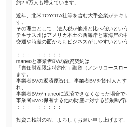
約2.6万人も増えています。
近年、北米TOYOTA社等を含む大手企業がテキ
す。
その理由として、法人税が他州と比べ低いとい
テキサス州はアメリカ本土の西海岸と東海岸の
交通や時差の面からもビジネスがしやすいとい
：：：：：：：：：
maneoと事業者BVの融資契約は
「責任財産限定特約付」融資（ノンリコースロ
ます。
事業者BVの返済原資は、事業者BVを貸付人と
れ、
事業者BVがmaneoに返済できなくなった場合で
事業者BVの保有する他の財産に対する強制執行
：：：：：：：：：
投資ご検討の程、よろしくお願い申し上げます