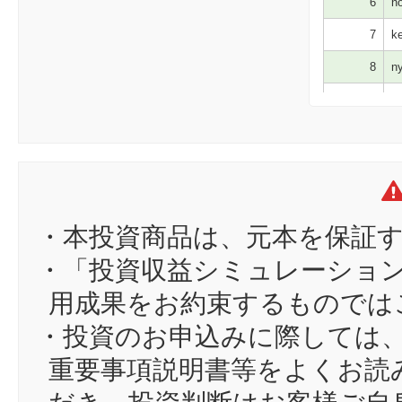
6
no
7
ke
8
ny
9
ri
10
ス
11
ak
12
ki
13
ka
・本投資商品は、元本を保証
14
Lu
・「投資収益シミュレーショ
15
n1
用成果をお約束するものでは
16
ak
・投資のお申込みに際しては
17
hi
重要事項説明書等をよくお読
18
コ