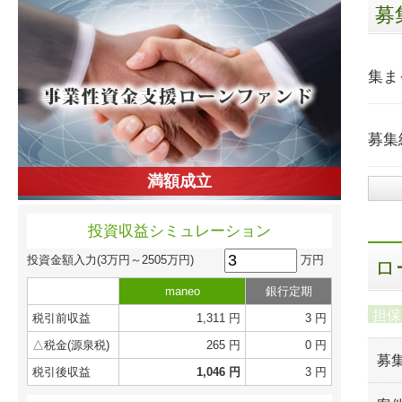
募
集ま
募集
満額成立
投資収益シミュレーション
万円
投資金額入力
(3万円～2505万円)
ロ
maneo
銀行定期
担保
税引前収益
1,311 円
3 円
△税金(源泉税)
265 円
0 円
募
税引後収益
1,046 円
3 円