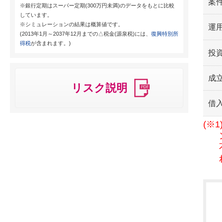
案
※銀行定期はスーパー定期(300万円未満)のデータをもとに比較
しています。
※シミュレーションの結果は概算値です。
運用
(2013年1月～2037年12月までの△税金(源泉税)には、
復興特別所
得税
が含まれます。)
投
成
リスク説明
借
(※