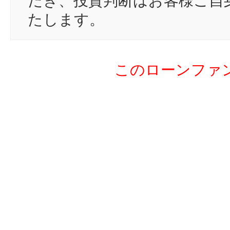
だき、投資判断はお客様ご自
19
na
たします。
20
ma
21
し
このローンファ
22
mn
23
gi
24
po
25
pe
26
to
27
IT
28
ta
29
so
30
te