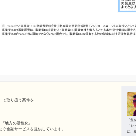
」で取り扱う案件を
。
「豊
＝『地方の活性化』
「や
なぐ金融サービスを提供しています。
に、