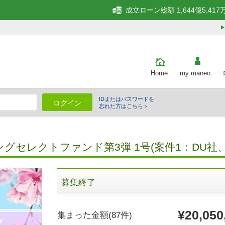
成立ローン総額 1,644億5,417
Home
my maneo
IDまたはパスワードを
ログイン
忘れた方はこちら＞
細
セレクトファンド第3弾 1号(案件1：DU社、
募集終了
¥20,050
集まった金額
(87件)