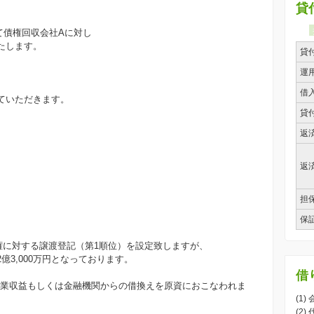
貸
て債権回収会社Aに対し
いたします。
貸
運
借
せていただきます。
貸
返
返
担
保
権に対する譲渡登記（第1順位）を設定致しますが、
3,000万円となっております。
借
事業収益もしくは金融機関からの借換えを原資におこなわれま
(1)
(2