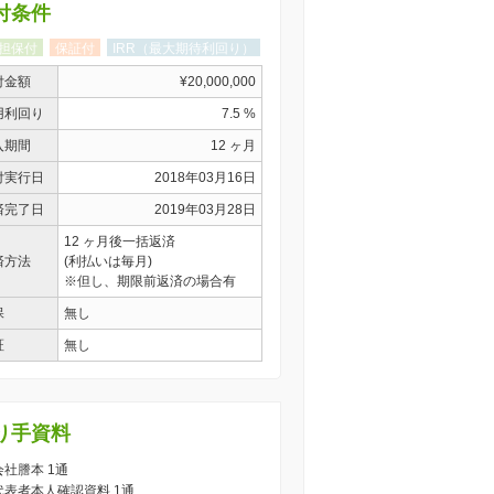
付条件
担保付
保証付
IRR（最大期待利回り）
付金額
¥20,000,000
用利回り
7.5 %
入期間
12 ヶ月
付実行日
2018年03月16日
済完了日
2019年03月28日
12 ヶ月後一括返済
済方法
(利払いは毎月)
※但し、期限前返済の場合有
保
無し
証
無し
り手資料
 会社謄本 1通
) 代表者本人確認資料 1通