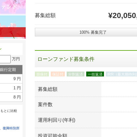
¥20,050
募集総額
100% 募集完了
ン
ローンファンド募集条件
万円
銀行定期
担保付
保証付
分割返済
一括返済
IRR（最大期待利
9 円
1 円
募集総額
8 円
案件数
をもとに比較
運用利回り(年利)
は、
復興特別所
投資可能金額