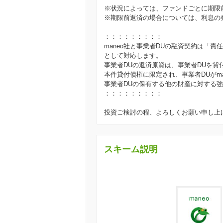
※状況によっては、ファンドごとに期限
※期限前返済の場合については、利息の
：：：：：：：：：
maneo社と事業者DUの融資契約は「
として対応します。
事業者DUの返済原資は、事業者DUを貸
本件貸付債権に限定され、事業者DUがm
事業者DUの保有する他の財産に対する
：：：：：：：：：
投資ご検討の程、よろしくお願い申し上
スキーム説明