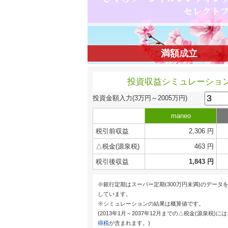
満額成立
投資収益シミュレーショ
投資金額入力
(3万円～2005万円)
maneo
税引前収益
2,306 円
△税金(源泉税)
463 円
税引後収益
1,843 円
※銀行定期はスーパー定期(300万円未満)のデータ
しています。
※シミュレーションの結果は概算値です。
(2013年1月～2037年12月までの△税金(源泉税)に
得税
が含まれます。)