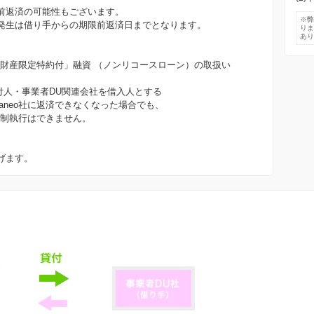
前返済の可能性もございます。
※
発生は借り手からの期限前返済日までとなります。
り
あ
責任財産限定特約付」融資 （ノンリコースローン）の取扱い
付人・事業者DU関連会社を借入人とする
aneo社に返済できなくなった場合でも、
強制執行はできません。
げます。