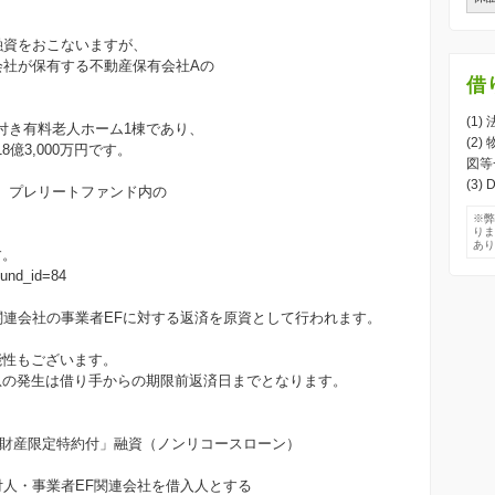
融資をおこないますが、
会社が保有する不動産保有会社Aの
借
(1
付き有料老人ホーム1棟であり、
(2
億3,000万円です。
図等
(3
、プレリートファンド内の
※
り
あ
す。
?fund_id=84
関連会社の事業者EFに対する返済を原資として行われます。
能性もございます。
息の発生は借り手からの期限前返済日までとなります。
責任財産限定特約付」融資（ノンリコースローン）
付人・事業者EF関連会社を借入人とする