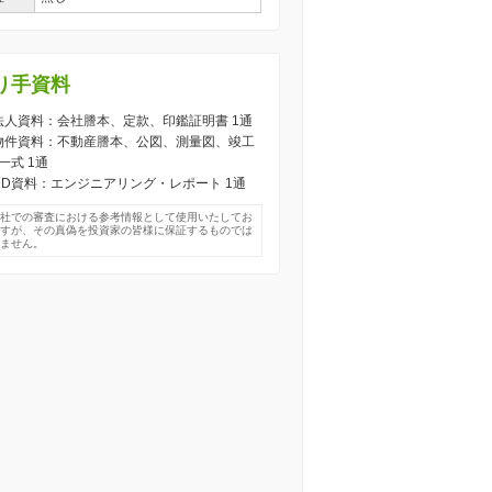
り手資料
) 法人資料：会社謄本、定款、印鑑証明書 1通
) 物件資料：不動産謄本、公図、測量図、竣工
一式 1通
) DD資料：エンジニアリング・レポート 1通
弊社での審査における参考情報として使用いたしてお
ますが、その真偽を投資家の皆様に保証するものでは
りません。