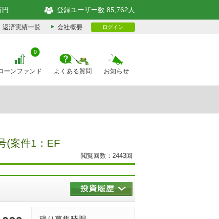
万円
登録ユーザー数 85,762人
返済実績一覧
会社概要
ログイン
0
ローンファンド
よくある質問
お知らせ
(案件1：EF
閲覧回数：2443回