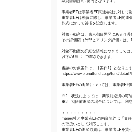
融資総額は約2億円となります。
事業者EFは事業者EF関連会社に対して
事業者EFは融資に際し、事業者EF関連
株式に対して質権を設定します。
対象不動産は、東京都目黒区にある介護
その評価額（外部ヒアリング評価）は、18
対象不動産の詳細な情報につきましては
以下のURLにて確認できます。
当該の対象案件は、【案件1】となりま
https://www.prereitfund.co.jp/fund/detail
事業者EFの返済については、事業者EF
※2 状況によっては、期限前返済の可
※3 期限前返済の場合については、利
：：：：：：：：：
maneo社と事業者EFの融資契約は「
の取扱いとして対応します。
事業者EFの返済原資は、事業者EFを貸