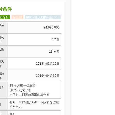
付条件
担保付
保証付
IRR（最大期待利回り）
付金
¥4,690,000
用利
4.7 %
り
入期
13 ヶ月
付実
2018年03月16日
日
済完
2019年04月30日
日
13 ヶ月後一括返済
済方
(利払いは毎月)
※但し、期限前返済の場合有
有り ※詳細はスキーム説明をご覧
保
ください
証
無し