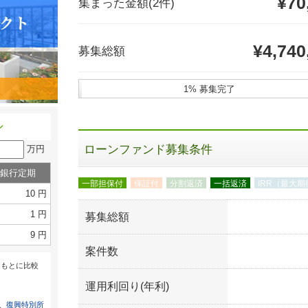
¥70
集まった金額
(2件)
¥4,740
募集総額
1% 募集完了
ン
ローンファンド募集条件
万円
銀行定期
一部担保付
保証付
分割返済
一括返済
IRR（最大
10 円
1 円
募集総額
9 円
案件数
をもとに比較
運用利回り(年利)
は、
復興特別所