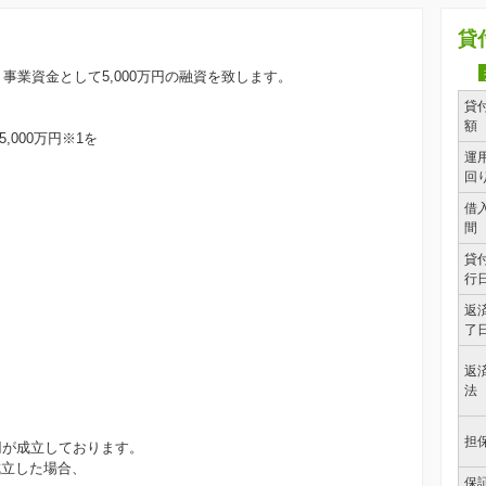
貸
事業資金として5,000万円の融資を致します。
貸
額
000万円※1を
運
。
回
借
間
貸
行
返
了
返
法
担
万円が成立しております。
成立した場合、
保