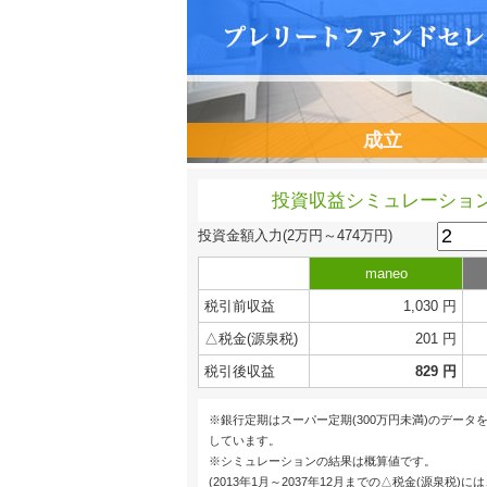
成立
投資収益シミュレーショ
投資金額入力
(2万円～474万円)
maneo
税引前収益
1,030 円
△税金(源泉税)
201 円
税引後収益
829 円
※銀行定期はスーパー定期(300万円未満)のデータ
しています。
※シミュレーションの結果は概算値です。
(2013年1月～2037年12月までの△税金(源泉税)に