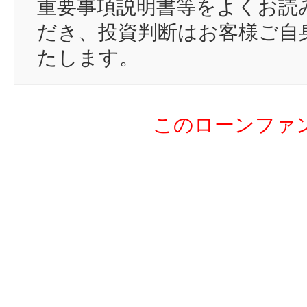
重要事項説明書等をよくお読
18
sh
だき、投資判断はお客様ご自
19
05
たします。
20
ko
21
bo
このローンファ
22
pi
23
ik
24
su
25
ze
26
ke
27
sh
28
38
29
na