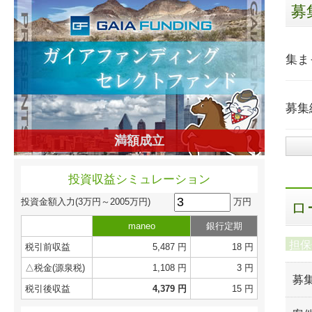
募
集ま
募集
満額成立
投資収益シミュレーション
万円
投資金額入力
(3万円～2005万円)
ロ
maneo
銀行定期
担保
税引前収益
5,487 円
18 円
△税金(源泉税)
1,108 円
3 円
募
税引後収益
4,379 円
15 円