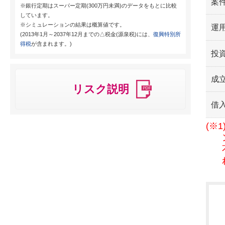
案
※銀行定期はスーパー定期(300万円未満)のデータをもとに比較
しています。
※シミュレーションの結果は概算値です。
運用
(2013年1月～2037年12月までの△税金(源泉税)には、
復興特別所
得税
が含まれます。)
投
成
リスク説明
借
(※