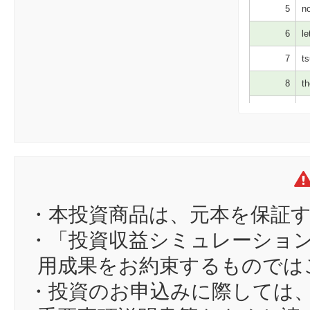
5
no
6
le
7
ts
8
th
9
ji
10
ch
11
KY
12
co
13
yo
・本投資商品は、元本を保証
14
no
・「投資収益シミュレーショ
15
th
用成果をお約束するものでは
16
go
・投資のお申込みに際しては
17
hs