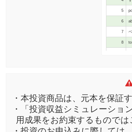
5
po
6
ab
7
ベ
8
to
9
ku
10
te
11
sa
12
pi
13
ga
・本投資商品は、元本を保証
14
86
・「投資収益シミュレーショ
15
ma
用成果をお約束するものでは
16
ka
・投資のお申込みに際しては