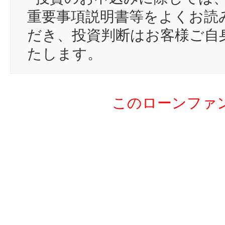
17
sa
重要事項説明書等をよくお読
18
co
だき、投資判断はお客様ご自
19
sa
たします。
20
um
21
ic
このローンファ
22
da
23
zi
24
hi
25
ta
26
ba
27
Ba
28
mo