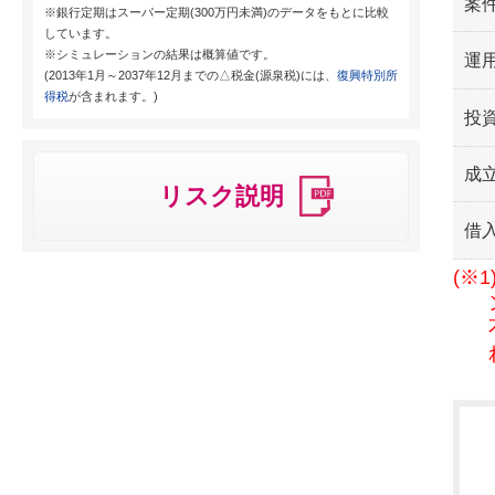
案
※銀行定期はスーパー定期(300万円未満)のデータをもとに比較
しています。
※シミュレーションの結果は概算値です。
運用
(2013年1月～2037年12月までの△税金(源泉税)には、
復興特別所
得税
が含まれます。)
投
成
リスク説明
借
(※