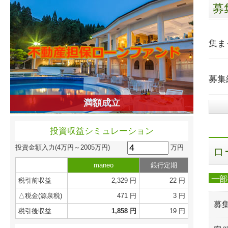
募
集ま
募集
満額成立
投資収益シミュレーション
万円
投資金額入力
(4万円～2005万円)
ロ
maneo
銀行定期
一部
税引前収益
2,329 円
22 円
△税金(源泉税)
471 円
3 円
募
税引後収益
1,858 円
19 円