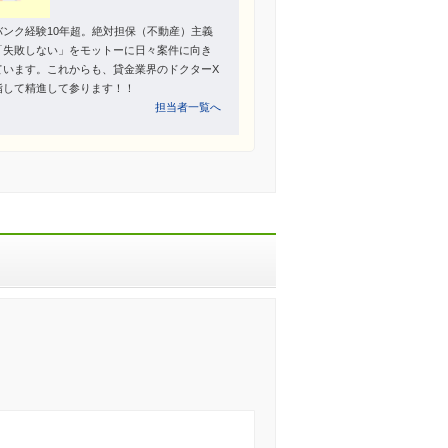
バンク経験10年超。絶対担保（不動産）主義
「失敗しない」をモットーに日々案件に向き
ています。これからも、貸金業界のドクターX
指して精進して参ります！！
担当者一覧へ