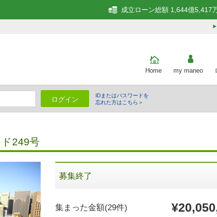
成立ローン総額 1,644億5,417
Home
my maneo
IDまたはパスワードを
ログイン
忘れた方はこちら＞
細
ド249号
募集終了
¥20,050
集まった金額
(29件)