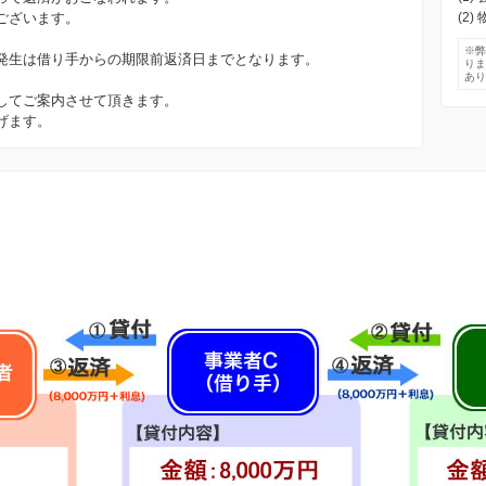
ございます。
(2
※
発生は借り手からの期限前返済日までとなります。
り
あ
してご案内させて頂きます。
げます。