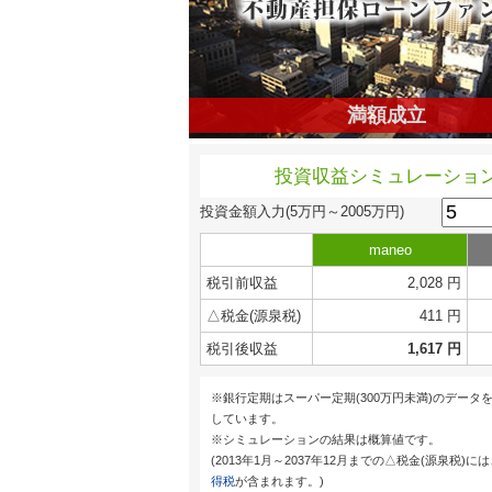
満額成立
投資収益シミュレーショ
投資金額入力
(5万円～2005万円)
maneo
税引前収益
2,028 円
△税金(源泉税)
411 円
税引後収益
1,617 円
※銀行定期はスーパー定期(300万円未満)のデータ
しています。
※シミュレーションの結果は概算値です。
(2013年1月～2037年12月までの△税金(源泉税)に
得税
が含まれます。)