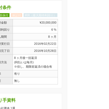
付条件
担保付
保証付
IRR（最大期待利回り）
付金額
¥20,000,000
用利回り
6 %
入期間
8 ヶ月
付実行日
2016年02月22日
済完了日
2016年10月28日
8 ヶ月後一括返済
済方法
(利払いは毎月)
※但し、期限前返済の場合有
保
有り
証
無し
り手資料
 会社謄本 1通