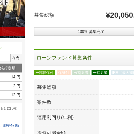
¥20,050
募集総額
100% 募集完了
ン
ローンファンド募集条件
万円
銀行定期
一部担保付
保証付
分割返済
一括返済
IRR（最大
14 円
2 円
募集総額
12 円
案件数
をもとに比較
運用利回り(年利)
は、
復興特別所
投資可能金額