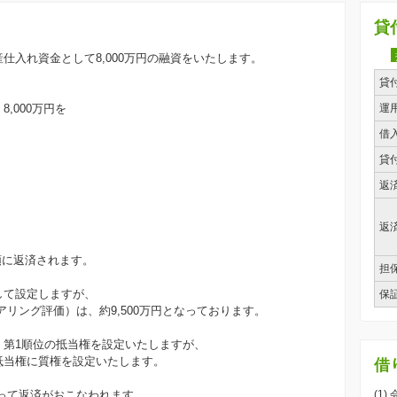
貸
仕入れ資金として8,000万円の融資をいたします。
貸
,000万円を
運
。
借
貸
返
返
順に返済されます。
担
して設定しますが、
保
リング評価）は、約9,500万円となっております。
、第1順位の抵当権を設定いたしますが、
、抵当権に質権を設定いたします。
借
って返済がおこなわれます。
(1)