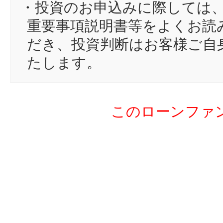
16
te
・投資のお申込みに際しては
17
fu
重要事項説明書等をよくお読
18
bo
だき、投資判断はお客様ご自
19
sa
たします。
20
小
21
ts
このローンファ
22
ye
23
ym
24
に
25
mo
26
pi
27
グ
28
sc