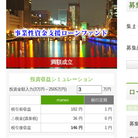
募
集ま
募集
満額成立
投資収益シミュレーション
万円
投資金額入力
(3万円～2505万円)
ロ
maneo
銀行定期
担保
税引前収益
182 円
1 円
△税金(源泉税)
36 円
0 円
募
税引後収益
146 円
1 円