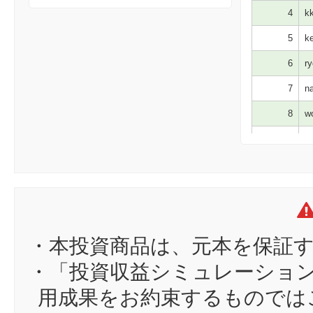
4
kk
5
ke
6
ry
7
na
8
wo
9
M
10
re
11
su
12
Ro
13
ゆ
・本投資商品は、元本を保証
14
ya
・「投資収益シミュレーショ
15
pi
用成果をお約束するものでは