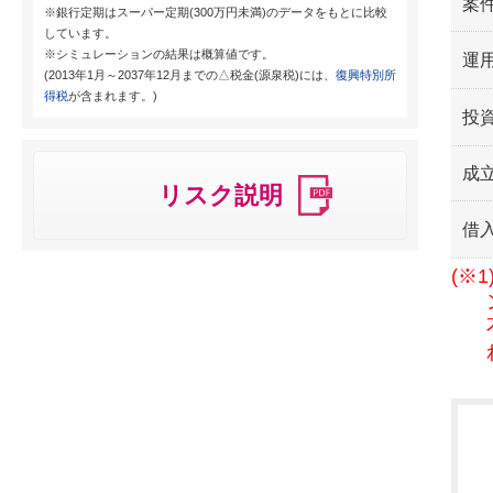
案
※銀行定期はスーパー定期(300万円未満)のデータをもとに比較
しています。
※シミュレーションの結果は概算値です。
運用
(2013年1月～2037年12月までの△税金(源泉税)には、
復興特別所
得税
が含まれます。)
投
成
リスク説明
借
(※