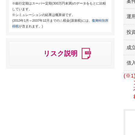
案
※銀行定期はスーパー定期(300万円未満)のデータをもとに比較
しています。
※シミュレーションの結果は概算値です。
運用
(2013年1月～2037年12月までの△税金(源泉税)には、
復興特別所
得税
が含まれます。)
投
成
リスク説明
借
(※