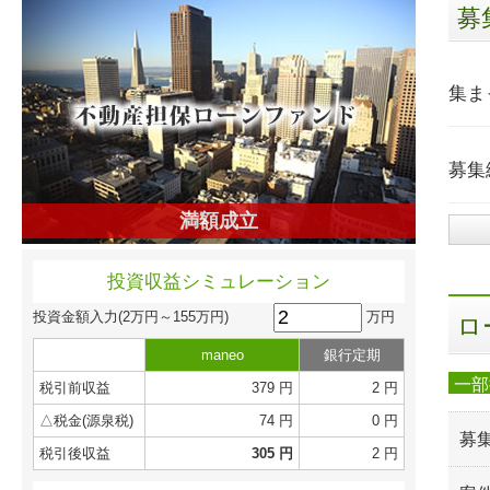
募
集ま
募集
満額成立
投資収益シミュレーション
万円
投資金額入力
(2万円～155万円)
ロ
maneo
銀行定期
一部
税引前収益
379 円
2 円
△税金(源泉税)
74 円
0 円
募
税引後収益
305 円
2 円