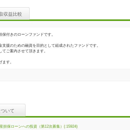
取収益比較
担保付きのローンファンドです。
金支援のための融資を目的として組成されたファンドです。
してご案内させて頂きます。
げます。
について
産担保ローンへの投資（第12次募集）(:15924)