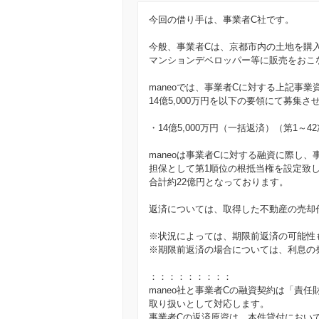
今回の借り手は、事業者C社です。
今般、事業者Cは、京都市内の土地を購
マンションデベロッパー等に販売をおこ
maneoでは、事業者Cに対する上記事
14億5,000万円を以下の要領にて募集
・14億5,000万円（一括返済）（第1～4
maneoは事業者Cに対する融資に際し
担保として第1順位の根抵当権を設定致
合計約22億円となっております。
返済については、取得した不動産の売却
※状況によっては、期限前返済の可能性
※期限前返済の場合については、利息の
：：：：：：：：：
maneo社と事業者Cの融資契約は「責
取り扱いとして対応します。
事業者Cの返済原資は、本件貸付におい