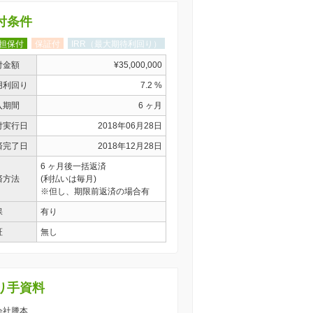
付条件
担保付
保証付
IRR（最大期待利回り）
付金額
¥35,000,000
用利回り
7.2 %
入期間
6 ヶ月
付実行日
2018年06月28日
済完了日
2018年12月28日
6 ヶ月後一括返済
済方法
(利払いは毎月)
※但し、期限前返済の場合有
保
有り
証
無し
り手資料
 会社謄本