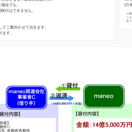
た場合でも、
(2
制執行はできません。
※
り
あ
してご案内させて頂きます。
げます。