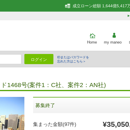
成立ローン総額 1,644億5,417
Home
my maneo
IDまたはパスワードを
ログイン
忘れた方はこちら＞
細
468号(案件1：C社、案件2：AN社)
募集終了
¥35,050
集まった金額
(97件)