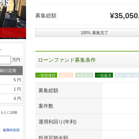
¥35,050
募集総額
100% 募集完了
ン
ローンファンド募集条件
万円
銀行定期
一部担保付
保証付
分割返済
一括返済
IRR（最大
5 円
1 円
募集総額
4 円
案件数
をもとに比較
運用利回り(年利)
は、
復興特別所
投資可能金額