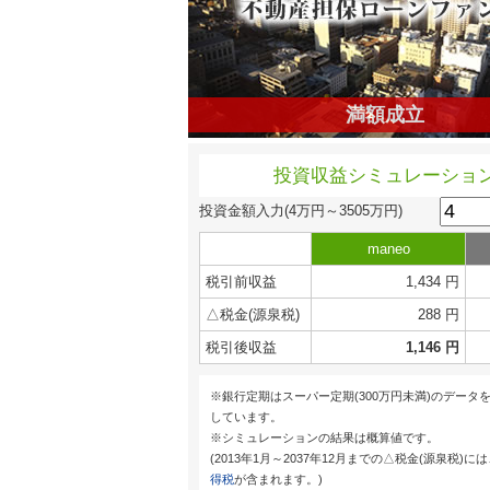
満額成立
投資収益シミュレーショ
投資金額入力
(4万円～3505万円)
maneo
税引前収益
1,434 円
△税金(源泉税)
288 円
税引後収益
1,146 円
※銀行定期はスーパー定期(300万円未満)のデータ
しています。
※シミュレーションの結果は概算値です。
(2013年1月～2037年12月までの△税金(源泉税)に
得税
が含まれます。)