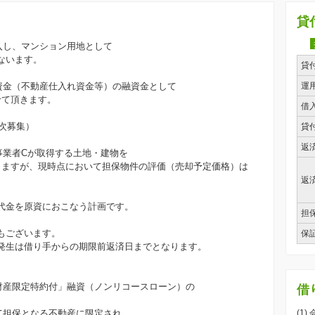
貸
入し、マンション用地として
ないます。
貸
業資金（不動産仕入れ資金等）の融資金として
運
させて頂きます。
借
2次募集）
貸
返
、事業者Cが取得する土地・建物を
しますが、現時点において担保物件の評価（売却予定価格）は
返
代金を原資におこなう計画です。
担
もございます。
保
発生は借り手からの期限前返済日までとなります。
任財産限定特約付」融資（ノンリコースローン）の
借
て担保となる不動産に限定され、
(1)