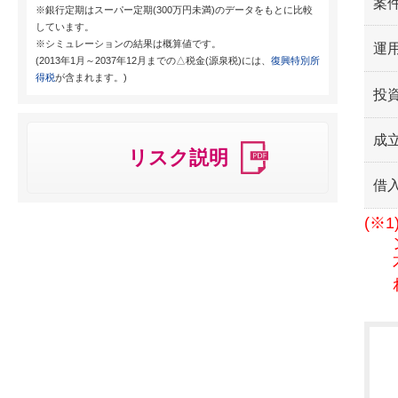
案
※銀行定期はスーパー定期(300万円未満)のデータをもとに比較
しています。
※シミュレーションの結果は概算値です。
運用
(2013年1月～2037年12月までの△税金(源泉税)には、
復興特別所
得税
が含まれます。)
投
成
リスク説明
借
(※