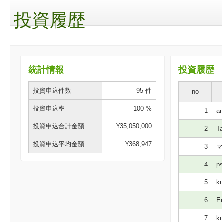
投資履歴
統計情報
投資履歴
投資申込件数
95 件
no
投資申込率
100 %
1
an
投資申込合計金額
¥35,050,000
2
Ta
投資申込平均金額
¥368,947
3
マ
4
ps
5
ku
6
E
7
ku