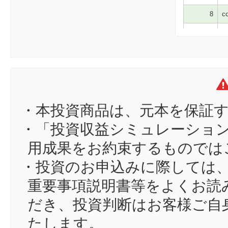
8
co
9
Hi
10
mo
11
su
12
mi
13
ei
・本投資商品は、元本を保証
14
gr
・「投資収益シミュレーショ
15
me
用成果をお約束するものでは
16
de
・投資のお申込みに際しては
17
（
重要事項説明書等をよくお読
18
ホ
だき、投資判断はお客様ご自
19
dt
たします。