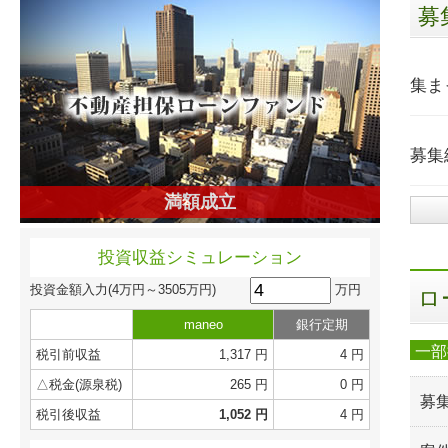
募
集ま
募集
満額成立
投資収益シミュレーション
万円
投資金額入力
(4万円～3505万円)
ロ
maneo
銀行定期
一部
税引前収益
1,317 円
4 円
△税金(源泉税)
265 円
0 円
募
税引後収益
1,052 円
4 円