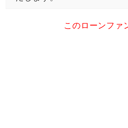
20
pa
21
ka
このローンファ
22
ba
23
ta
24
as
25
Fl
26
Go
27
ka
28
Ki
29
bu
30
to
31
ke
32
ta