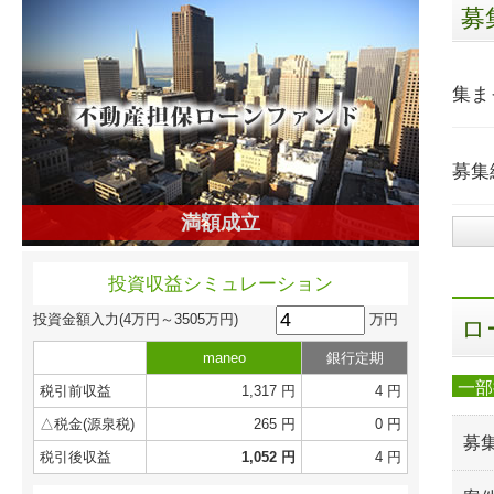
募
集ま
募集
満額成立
投資収益シミュレーション
万円
投資金額入力
(4万円～3505万円)
ロ
maneo
銀行定期
一部
税引前収益
1,317 円
4 円
△税金(源泉税)
265 円
0 円
募
税引後収益
1,052 円
4 円