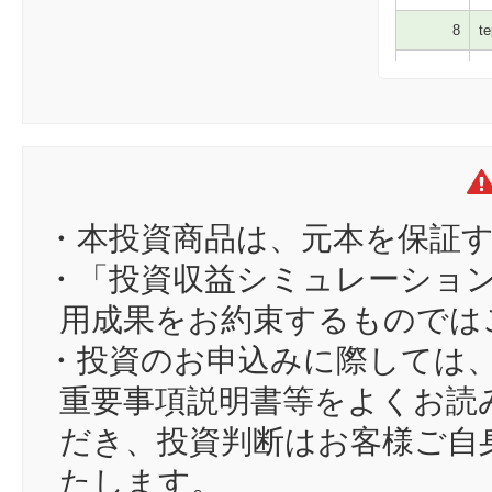
8
te
9
in
10
sa
11
wa
12
ko
13
sc
・本投資商品は、元本を保証
14
um
・「投資収益シミュレーショ
15
hi
用成果をお約束するものでは
16
ko
・投資のお申込みに際しては
17
sa
重要事項説明書等をよくお読
18
ik
だき、投資判断はお客様ご自
19
Hi
たします。