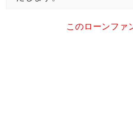
20
na
21
ni
このローンファ
22
ma
23
no
24
as
25
to
26
ke
27
og
28
ye
29
く
30
mi
31
ma
32
bo