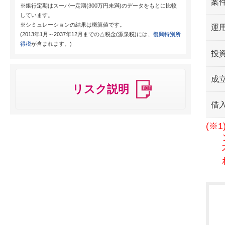
案
※銀行定期はスーパー定期(300万円未満)のデータをもとに比較
しています。
※シミュレーションの結果は概算値です。
運用
(2013年1月～2037年12月までの△税金(源泉税)には、
復興特別所
得税
が含まれます。)
投
成
リスク説明
借
(※