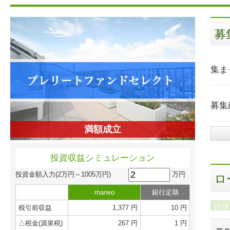
募
集ま
募集
満額成立
投資収益シミュレーション
万円
投資金額入力
(2万円～1005万円)
ロ
maneo
銀行定期
担保
税引前収益
1,377 円
10 円
△税金(源泉税)
267 円
1 円