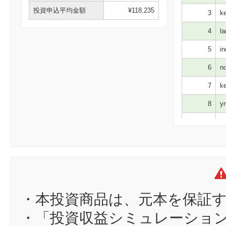
投資申込平均金額
¥118,235
3
ke
4
la
5
in
6
no
7
ke
8
ym
9
Y
10
hi
11
亀
12
n
13
Mc
・本投資商品は、元本を保証
14
Ma
・「投資収益シミュレーショ