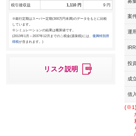
募
税引後収益
1,110 円
9 円
案
※銀行定期はスーパー定期(300万円未満)のデータをもとに比較
しています。
※シミュレーションの結果は概算値です。
運用
(2013年1月～2037年12月までの△税金(源泉税)には、
復興特別所
得税
が含まれます。)
I
投
リスク説明
成
借
(※