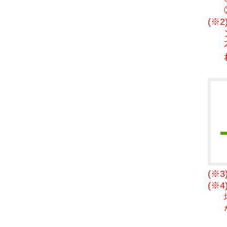
(※
(※
(※