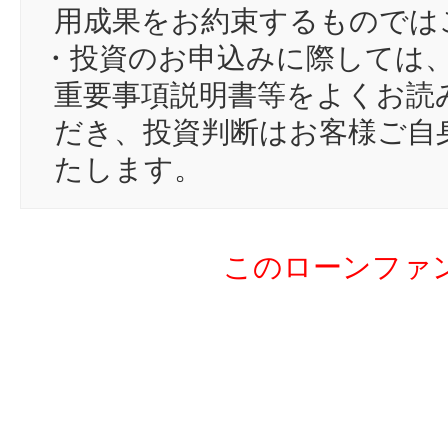
15
go
用成果をお約束するものでは
16
sh
・投資のお申込みに際しては
17
sa
重要事項説明書等をよくお読
18
チ
だき、投資判断はお客様ご自
19
ri
たします。
20
te
21
ろ
このローンファ
22
16
23
長
24
ge
25
la
26
ak
27
to