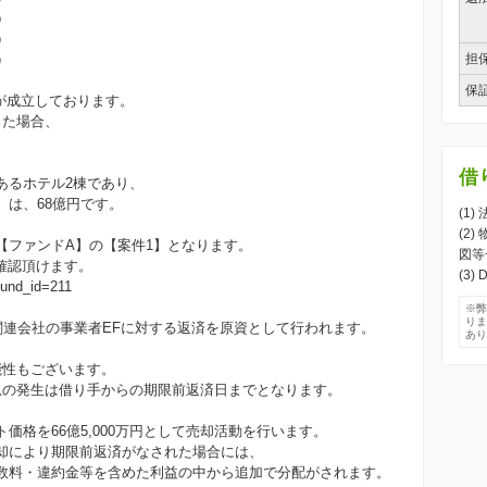
）
）
）
担
保
円が成立しております。
した場合、
借
あるホテル2棟であり、
は、68億円です。
(1
(2
【ファンドA】の【案件1】となります。
図等
確認頂けます。
(3
?fund_id=211
※
り
関連会社の事業者EFに対する返済を原資として行われます。
あ
能性もございます。
息の発生は借り手からの期限前返済日までとなります。
価格を66億5,000万円として売却活動を行います。
却により期限前返済がなされた場合には、
数料・違約金等を含めた利益の中から追加で分配がされます。