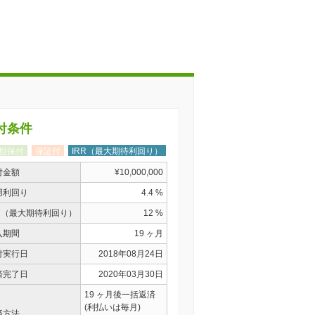
付条件
担保付
保証付
IRR（最大期待利回り）
付金額
¥10,000,000
用利回り
4.4 %
RR（最大期待利回り）
12 %
入期間
19 ヶ月
付実行日
2018年08月24日
済完了日
2020年03月30日
19 ヶ月後一括返済
(利払いは毎月)
済方法