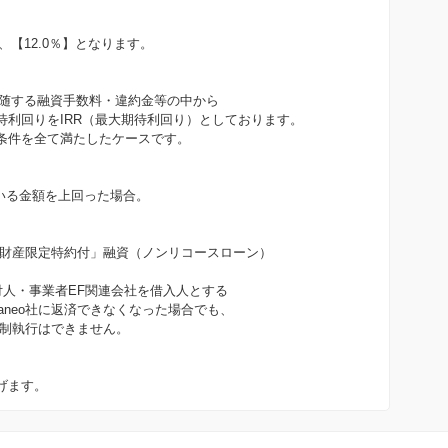
、【12.0％】となります。
付随する融資手数料・違約金等の中から
待利回りをIRR（最大期待利回り）としております。
条件を全て満たしたケースです。
。
いる金額を上回った場合。
責任財産限定特約付」融資（ノンリコースローン）
付人・事業者EF関連会社を借入人とする
aneo社に返済できなくなった場合でも、
強制執行はできません。
げます。