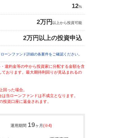
12
%
2万円
以上から投資可能
2万円以上の投資申込
※ローンファンド詳細の各案件をご確認ください。
数料・違約金等の中から投資家に分配する金額を含
としております。最大期待利回りが見込まれるの
上回った場合。
場合は当ローンファンドは不成立となります。
の投資口座に返金されます。
19
運用期間
ヶ月
(※4)