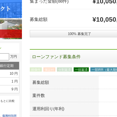
¥10,050
集まった金額
(88件)
¥10,050
募集総額
100% 募集完了
ン
ローンファンド募集条件
万円
銀行定期
担保付
保証付
分割返済
一括返済
一部IRR（最大
10 円
1 円
募集総額
9 円
案件数
をもとに比較
運用利回り(年利)
は、
復興特別所