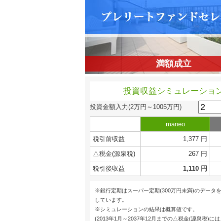
満額成立
投資収益シミュレーショ
投資金額入力
(2万円～1005万円)
maneo
税引前収益
1,377 円
△税金(源泉税)
267 円
税引後収益
1,110 円
※銀行定期はスーパー定期(300万円未満)のデータ
しています。
※シミュレーションの結果は概算値です。
(2013年1月～2037年12月までの△税金(源泉税)に