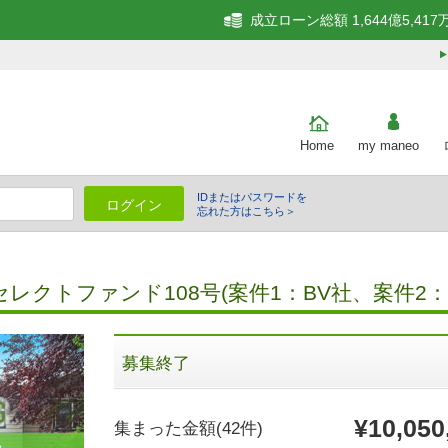
成立ローン総額 1,644億5,417
Home
my maneo
IDまたはパスワードを
ログイン
忘れた方はこちら＞
細
クトファンド108号(案件1：BV社、案件2：A
募集終了
¥10,050
集まった金額
(42件)