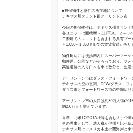
■担保物件と物件の所在地について
テキサス州タラント郡アーリントン市
今回の担保物件は、テキサス州タラント
各ユニットは面積88～111平米、２～
二階建てのユニットも含まれる共有プー
月1,050～1,360ドルでの賃貸実績があ
物件周辺には徒歩圏内にスーパーマーケ
郵便局、公園などがそろっており、フォ
高速道路の入り口へも車で数分と、生活
アーリントン市はダラス・フォートワー
テキサスの空の玄関、DFW(ダラス・フォ
ダラス市とフォートワース市の中間辺り
アーリントン市の人口は約39万人強(2016
約2.6万人も増えています。
近年、北米TOYOTA社等を含む大手企
その理由として、法人税が他州と比べ低
テキサス州はアメリカ本土の西海岸と東