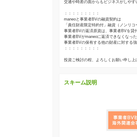
交通や時差の面からもビジネスがしやす
：：：：：：：：：
maneoと事業者BVの融資契約は
「責任財産限定特約付」融資（ノンリコ
事業者BVの返済原資は、事業者BVを貸
事業者BVがmaneoに返済できなくなっ
事業者BVの保有する他の財産に対する
：：：：：：：：：
投資ご検討の程、よろしくお願い申し上
スキーム説明