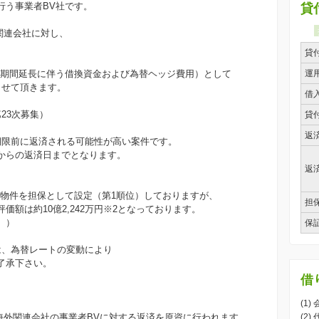
行う事業者BV社です。
貸
関連会社に対し、
貸
売期間延長に伴う借換資金および為替ヘッジ費用）として
運
集させて頂きます。
借
第23次募集）
貸
返
期限前に返済される可能性が高い案件です。
からの返済日までとなります。
返
産物件を担保として設定（第1順位）しておりますが、
担
額は約10億2,242万円※2となっております。
。）
保
は、為替レートの変動により
了承下さい。
借
(1)
海外関連会社の事業者BVに対する返済を原資に行われます。
(2