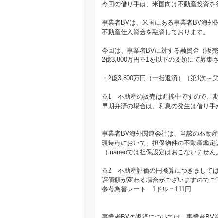
今回の借り手は、米国向け不動産投資を
事業者BVは、米国にある事業者BV海外
不動産仕入資金を融資しております。
今回は、事業者BVに対する融資金（販
2億3,800万円※1を以下の要領にて募
・2億3,800万円（一括返済）（第1次～
※1 不動産の販売は進捗中ですので、
早期弁済の場合は、利息の発生は借り手
事業者BV海外関連会社は、当該の不動
現時点において、担保物件の不動産鑑定評価
（maneoでは担保設定はおこないません
※2 不動産評価の円換算につきまして
評価額が変わる場合がございますのでご
参考為替レート 1ドル＝111円
事業者BVの返済については、事業者BV