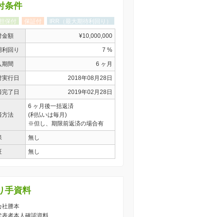
付条件
担保付
保証付
IRR（最大期待利回り）
付金額
¥10,000,000
用利回り
7 %
入期間
6 ヶ月
付実行日
2018年08月28日
済完了日
2019年02月28日
6 ヶ月後一括返済
済方法
(利払いは毎月)
※但し、期限前返済の場合有
保
無し
証
無し
り手資料
 会社謄本
) 代表者本人確認資料