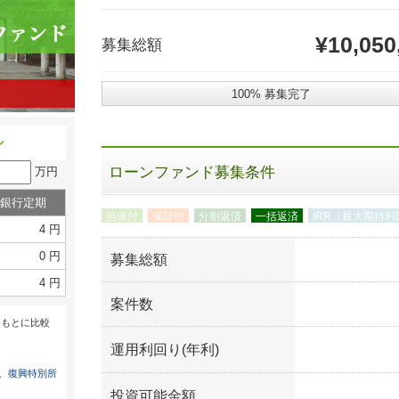
¥10,050
募集総額
100% 募集完了
ン
ローンファンド募集条件
万円
銀行定期
担保付
保証付
分割返済
一括返済
IRR（最大期待利
4 円
0 円
募集総額
4 円
案件数
をもとに比較
運用利回り(年利)
は、
復興特別所
投資可能金額