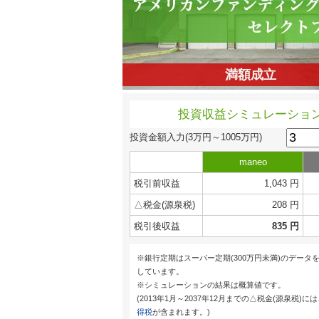
満額成立
投資収益シミュレーショ
投資金額入力
(3万円～1005万円)
maneo
税引前収益
1,043 円
△税金(源泉税)
208 円
税引後収益
835 円
※銀行定期はスーパー定期(300万円未満)のデータ
しています。
※シミュレーションの結果は概算値です。
(2013年1月～2037年12月までの△税金(源泉税)に
得税
が含まれます。)