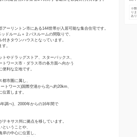
※
り
あ
郡アーリントン市にある144世帯が入居可能な集合住宅です。
３ベッドルーム＋２バスルームの間取りで、
ル付きタウンハウスとなっています。
ります。
ットやドラッグストア、スターバックス、
ートワース市・ダラス市の各方面へ向かう
に便利な立地です。
ス都市圏に属し、
ートワース)国際空港から北へ約20km、
に位置します。
年調べ)、2000年からの16年間で
業がテキサス州に拠点を移しています。
いということや、
海岸の中心に位置し、