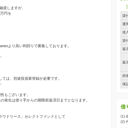
を融資しますが、
0万円を
貸
。
運
借
貸
aneoより高い利回りで募集しております。
返
--
返
担
しては、別途投資家登録が必要です。
--
保
能性もございます。
息の発生は借り手からの期限前返済日までとなります。
借
ラウドリース」セレクトファンドとして
(1)
(2