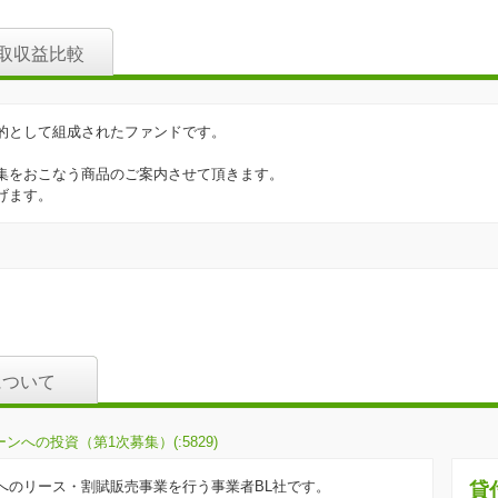
取収益比較
的として組成されたファンドです。
集をおこなう商品のご案内させて頂きます。
げます。
について
への投資（第1次募集）(:5829)
へのリース・割賦販売事業を行う事業者BL社です。
貸