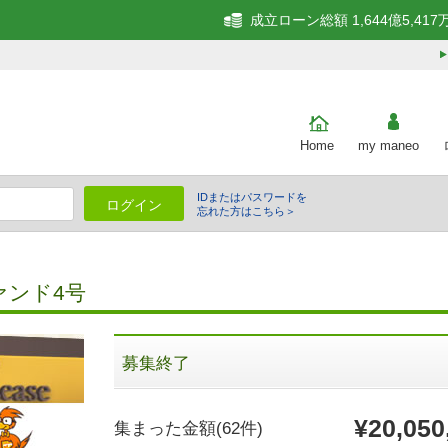
成立ローン総額 1,644億5,417
Home
my maneo
IDまたはパスワードを
ログイン
忘れた方はこちら＞
細
ァンド4号
募集終了
¥20,050
集まった金額
(62件)