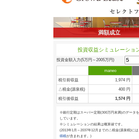
満額成立
投資収益シミュレーショ
投資金額入力
(5万円～2005万円)
maneo
税引前収益
1,974 円
△税金(源泉税)
400 円
税引後収益
1,574 円
※銀行定期はスーパー定期(300万円未満)のデータ
しています。
※シミュレーションの結果は概算値です。
(2013年1月～2037年12月までの△税金(源泉税)に
得税
が含まれます。)