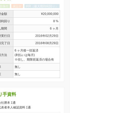
担保付
保証付
IRR（最大期待利回り）
付金額
¥20,000,000
用利回り
8 %
入期間
6 ヶ月
付実行日
2016年02月29日
済完了日
2016年08月29日
6 ヶ月後一括返済
済方法
(利払いは毎月)
※但し、期限前返済の場合有
保
無し
証
無し
り手資料
 会社謄本 1通
) 代表者本人確認資料 1通