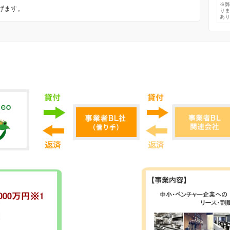
※
げます。
り
あ