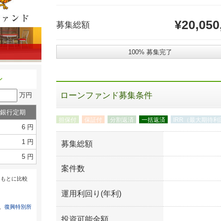
¥20,050
募集総額
100% 募集完了
ン
ローンファンド募集条件
万円
銀行定期
担保付
保証付
分割返済
一括返済
IRR（最大期待利
6 円
1 円
募集総額
5 円
案件数
をもとに比較
運用利回り(年利)
は、
復興特別所
投資可能金額